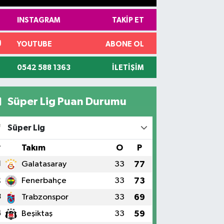
INSTAGRAM
TAKIP ET
YOUTUBE
ABONE OL
0542 588 1363
İLETIŞIM
Süper Lig Puan Durumu
Süper Lig
#
Takım
O
P
1
Galatasaray
33
77
2
Fenerbahçe
33
73
3
Trabzonspor
33
69
4
Beşiktaş
33
59