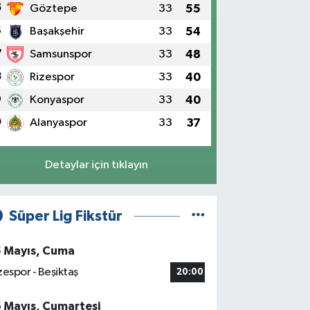
5
Göztepe
33
55
6
Başakşehir
33
54
7
Samsunspor
33
48
8
Rizespor
33
40
9
Konyaspor
33
40
0
Alanyaspor
33
37
Detaylar için tıklayın
Süper Lig Fikstür
5 Mayıs, Cuma
zespor - Beşiktaş
20:00
6 Mayıs, Cumartesi