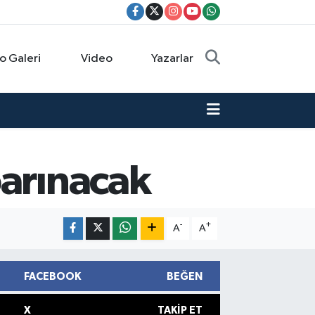
o Galeri
Video
Yazarlar
barınacak
-
+
A
A
FACEBOOK
BEĞEN
X
TAKIP ET