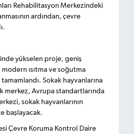
nları Rehabilitasyon Merkezindeki
lanmasının ardından, çevre
ı.
rinde yükselen proje, geniş
ı, modern ısıtma ve soğutma
de tamamlandı. Sokak hayvanlarına
ak merkez, Avrupa standartlarında
rkezi, sokak hayvanlarının
ete başlayacak.
esi Çevre Koruma Kontrol Daire