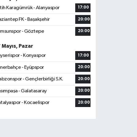
tih Karagümrük - Alanyaspor
17:00
ziantep FK - Başakşehir
20:00
msunspor - Göztepe
20:00
7 Mayıs, Pazar
yserispor - Konyaspor
17:00
nerbahçe - Eyüpspor
20:00
abzonspor - Gençlerbirliği S.K.
20:00
sımpaşa - Galatasaray
20:00
talyaspor - Kocaelispor
20:00