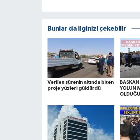
Bunlar da ilginizi çekebilir
Verilen sürenin altında biten
BAŞKAN 
proje yüzleri güldürdü
YOLUN 
OLDUĞU