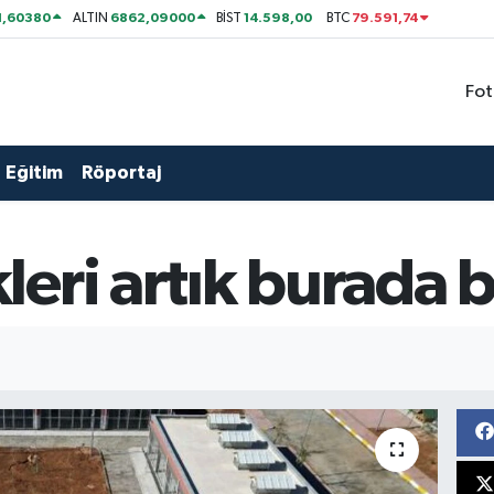
1,60380
6862,09000
14.598,00
79.591,74
ALTIN
BİST
BTC
Fot
Eğitim
Röportaj
eri artık burada 