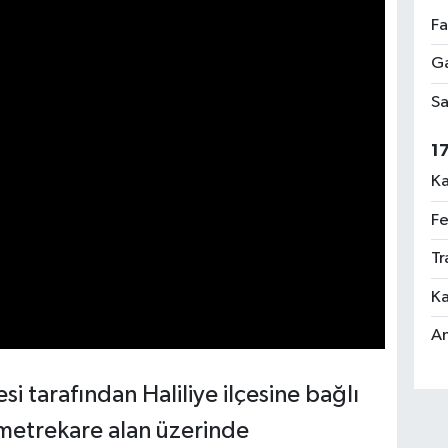
Fa
Ga
Sa
1
Ka
Fe
Tr
Ka
An
i tarafından Haliliye ilçesine bağlı
 metrekare alan üzerinde