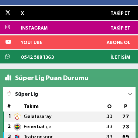
X
TAKIP ET
INSTAGRAM
TAKIP ET
YOUTUBE
ABONE OL
0542 588 1363
İLETIŞIM
Süper Lig Puan Durumu
Süper Lig
#
Takım
O
P
1
Galatasaray
33
77
2
Fenerbahçe
33
73
3
Trabzonspor
33
69