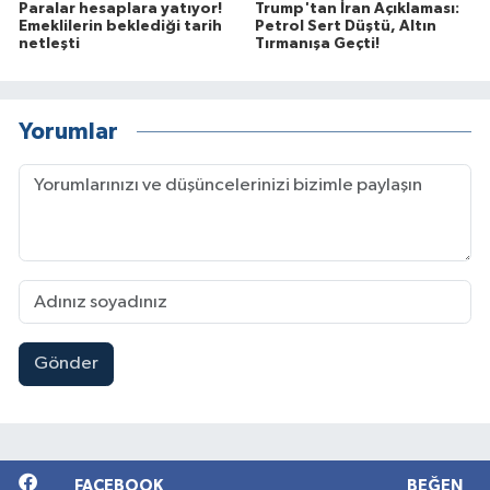
Paralar hesaplara yatıyor!
Trump'tan İran Açıklaması:
Emeklilerin beklediği tarih
Petrol Sert Düştü, Altın
netleşti
Tırmanışa Geçti!
Yorumlar
Gönder
FACEBOOK
BEĞEN