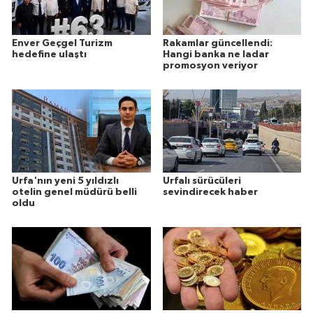
Enver Geçgel Turizm
Rakamlar güncellendi:
hedefine ulaştı
Hangi banka ne ladar
promosyon veriyor
Urfa'nın yeni 5 yıldızlı
Urfalı sürücüleri
otelin genel müdürü belli
sevindirecek haber
oldu