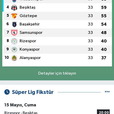
4
Beşiktaş
33
59
5
Göztepe
33
55
6
Başakşehir
33
54
7
Samsunspor
33
48
8
Rizespor
33
40
9
Konyaspor
33
40
10
Alanyaspor
33
37
Detaylar için tıklayın
Süper Lig Fikstür
15 Mayıs, Cuma
Rizespor - Beşiktaş
20:00