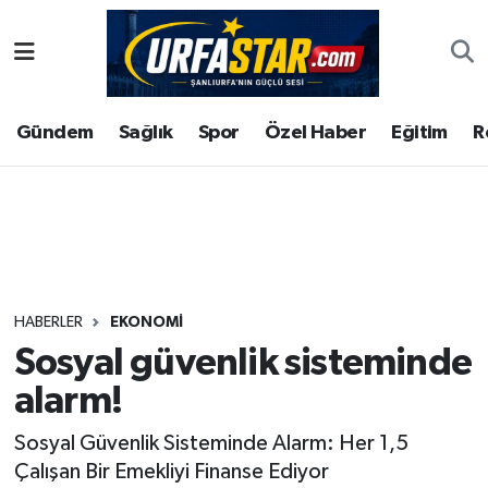
ASAYİS
Şanlıurfa Nöbetçi Eczaneler
Gündem
Sağlık
Spor
Özel Haber
Eğitim
R
ÇEVRE
Şanlıurfa Hava Durumu
DUNYA
Şanlıurfa Namaz Vakitleri
Eğitim
Şanlıurfa Trafik Yoğunluk Haritası
Ekonomi
Süper Lig Puan Durumu ve Fikstür
HABERLER
EKONOMI
Sosyal güvenlik sisteminde
Gündem
Tüm Manşetler
alarm!
Kültür
Son Dakika Haberleri
Sosyal Güvenlik Sisteminde Alarm: Her 1,5
Çalışan Bir Emekliyi Finanse Ediyor
Magazin
Haber Arşivi