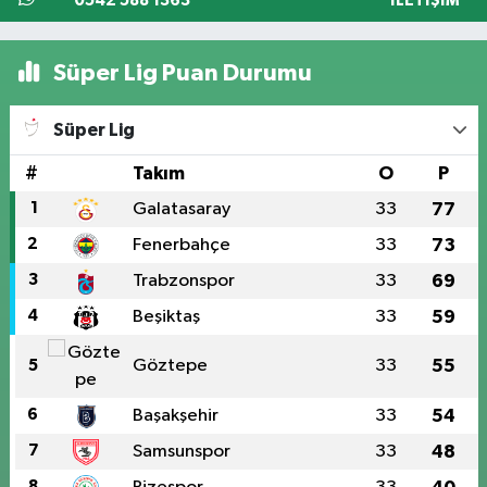
0542 588 1363
İLETIŞIM
Süper Lig Puan Durumu
Süper Lig
#
Takım
O
P
1
Galatasaray
33
77
2
Fenerbahçe
33
73
3
Trabzonspor
33
69
4
Beşiktaş
33
59
Göztepe
33
55
5
6
Başakşehir
33
54
7
Samsunspor
33
48
8