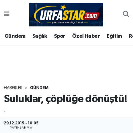
ASAYİS
Şanlıurfa Nöbetçi Eczaneler
Gündem
Sağlık
Spor
Özel Haber
Eğitim
R
ÇEVRE
Şanlıurfa Hava Durumu
DUNYA
Şanlıurfa Namaz Vakitleri
Eğitim
Şanlıurfa Trafik Yoğunluk Haritası
Ekonomi
Süper Lig Puan Durumu ve Fikstür
HABERLER
GÜNDEM
Suluklar, çöplüğe dönüştü!
Gündem
Tüm Manşetler
.
Kültür
Son Dakika Haberleri
29.12.2015 - 10:05
Magazin
Haber Arşivi
YAYINLANMA