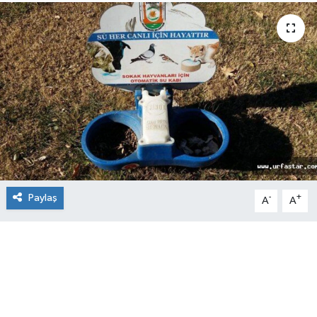
Paylaş
-
+
A
A