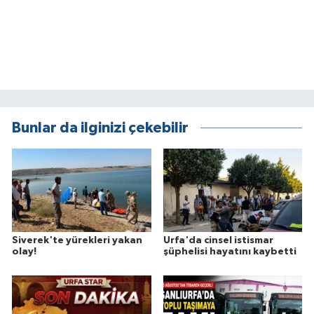
Bunlar da ilginizi çekebilir
Siverek'te yürekleri yakan
Urfa'da cinsel istismar
olay!
şüphelisi hayatını kaybetti