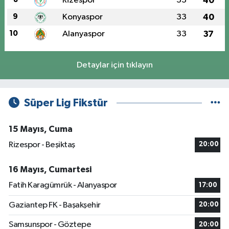
Rizespor
33
40
9
Konyaspor
33
40
10
Alanyaspor
33
37
Detaylar için tıklayın
Süper Lig Fikstür
15 Mayıs, Cuma
Rizespor - Beşiktaş
20:00
16 Mayıs, Cumartesi
Fatih Karagümrük - Alanyaspor
17:00
Gaziantep FK - Başakşehir
20:00
Samsunspor - Göztepe
20:00