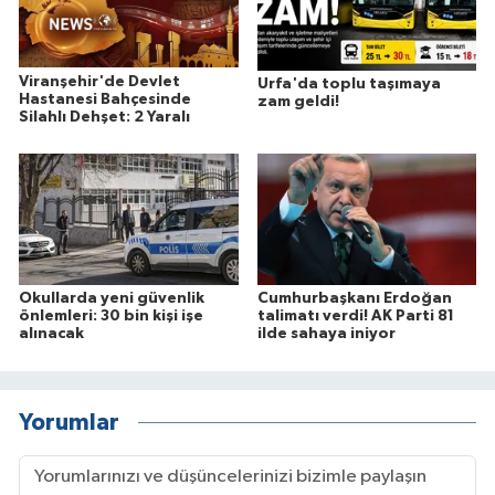
Viranşehir'de Devlet
Urfa'da toplu taşımaya
Hastanesi Bahçesinde
zam geldi!
Silahlı Dehşet: 2 Yaralı
Okullarda yeni güvenlik
Cumhurbaşkanı Erdoğan
önlemleri: 30 bin kişi işe
talimatı verdi! AK Parti 81
alınacak
ilde sahaya iniyor
Yorumlar