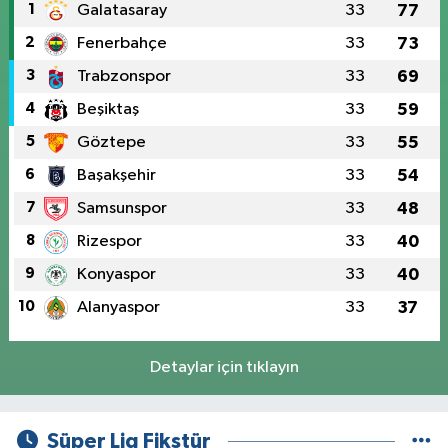
1
Galatasaray
33
77
2
Fenerbahçe
33
73
3
Trabzonspor
33
69
4
Beşiktaş
33
59
5
Göztepe
33
55
6
Başakşehir
33
54
7
Samsunspor
33
48
8
Rizespor
33
40
9
Konyaspor
33
40
10
Alanyaspor
33
37
Detaylar için tıklayın
Süper Lig Fikstür