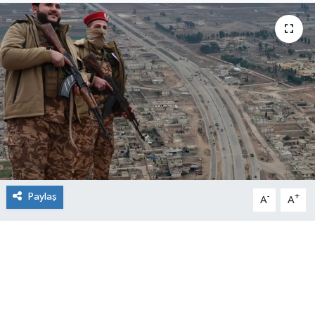
Paylaş
-
+
A
A