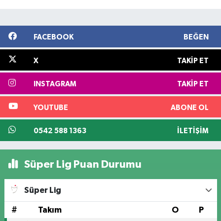
FACEBOOK
BEĞEN
X
TAKIP ET
INSTAGRAM
TAKIP ET
YOUTUBE
ABONE OL
0542 588 1363
İLETIŞIM
Süper Lig Puan Durumu
Süper Lig
#
Takım
O
P