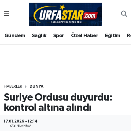
ASAYİS
Şanlıurfa Nöbetçi Eczaneler
Gündem
Sağlık
Spor
Özel Haber
Eğitim
R
ÇEVRE
Şanlıurfa Hava Durumu
DUNYA
Şanlıurfa Namaz Vakitleri
Eğitim
Şanlıurfa Trafik Yoğunluk Haritası
Ekonomi
Süper Lig Puan Durumu ve Fikstür
HABERLER
DUNYA
Suriye Ordusu duyurdu:
Gündem
Tüm Manşetler
kontrol altına alındı
Kültür
Son Dakika Haberleri
17.01.2026 - 12:14
Magazin
Haber Arşivi
YAYINLANMA