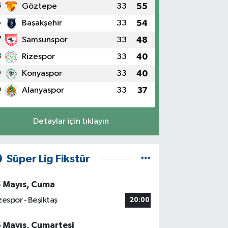
5
Göztepe
33
55
6
Başakşehir
33
54
7
Samsunspor
33
48
8
Rizespor
33
40
9
Konyaspor
33
40
0
Alanyaspor
33
37
Detaylar için tıklayın
Süper Lig Fikstür
5 Mayıs, Cuma
zespor - Beşiktaş
20:00
6 Mayıs, Cumartesi