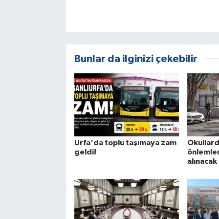
Bunlar da ilginizi çekebilir
Urfa'da toplu taşımaya zam
Okullard
geldi!
önlemleri
alınacak