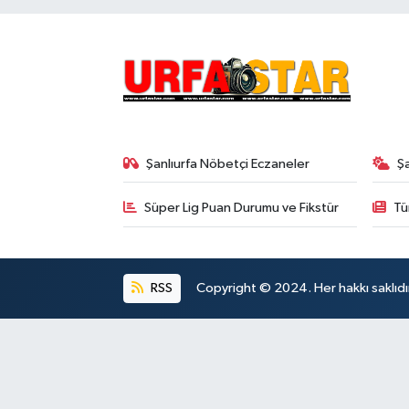
Şanlıurfa Nöbetçi Eczaneler
Ş
Süper Lig Puan Durumu ve Fikstür
Tü
RSS
Copyright © 2024. Her hakkı saklıdı