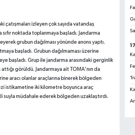
Fa
Ga
ki çatışmaları izleyen çok sayıda vatandaş
Sa
ra sıfır noktada toplanmaya başladı. Jandarma
yleyerek grubun dağılması yönünde anons yaptı.
1
atmaya başladı. Grubun dağılmaması üzerine
Ka
ye başladı. Grup ile jandarma arasındaki gerginlik
Fe
taş attığı görüldü. Jandarmaya ait TOMA'nın da
Tr
ine aracı olanlar araçlarına binerek bölgeden
i istikametine iki kilometre boyunca araç
Ka
li suyla müdahale ederek bölgeden uzaklaştırdı.
An