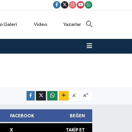
o Galeri
Video
Yazarlar
-
+
A
A
FACEBOOK
BEĞEN
X
TAKIP ET