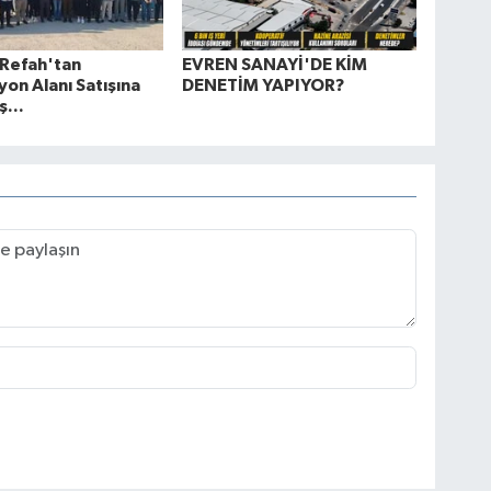
 Refah'tan
EVREN SANAYİ'DE KİM
on Alanı Satışına
DENETİM YAPIYOR?
ş...