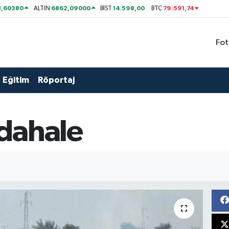
1,60380
6862,09000
14.598,00
79.591,74
ALTIN
BİST
BTC
Fot
Eğitim
Röportaj
dahale