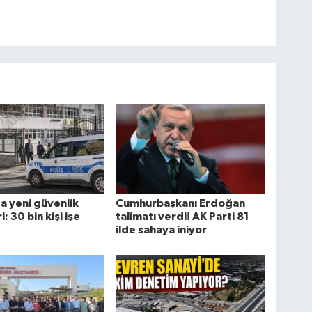
a yeni güvenlik
Cumhurbaşkanı Erdoğan
: 30 bin kişi işe
talimatı verdi! AK Parti 81
ilde sahaya iniyor