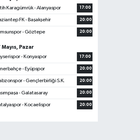
tih Karagümrük - Alanyaspor
17:00
ziantep FK - Başakşehir
20:00
msunspor - Göztepe
20:00
7 Mayıs, Pazar
yserispor - Konyaspor
17:00
nerbahçe - Eyüpspor
20:00
abzonspor - Gençlerbirliği S.K.
20:00
sımpaşa - Galatasaray
20:00
talyaspor - Kocaelispor
20:00