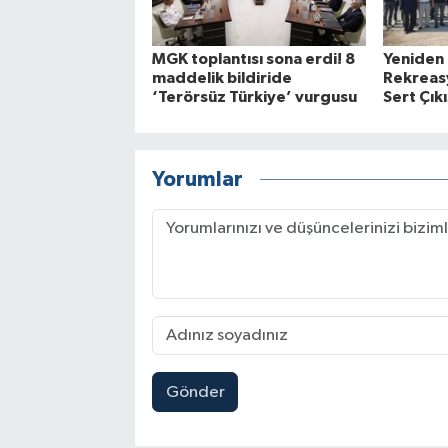
MGK toplantısı sona erdi! 8
Yeniden
maddelik bildiride
Rekreasy
‘Terörsüz Türkiye’ vurgusu
Sert Çıkı
Yorumlar
Gönder