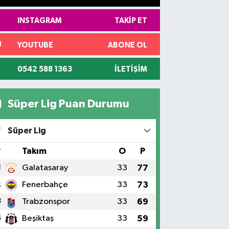
INSTAGRAM
TAKIP ET
YOUTUBE
ABONE OL
0542 588 1363
İLETIŞIM
Süper Lig Puan Durumu
Süper Lig
#
Takım
O
P
1
Galatasaray
33
77
2
Fenerbahçe
33
73
3
Trabzonspor
33
69
4
Beşiktaş
33
59