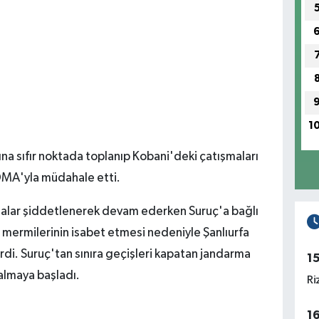
1
rına sıfır noktada toplanıp Kobani'deki çatışmaları
OMA'yla müdahale etti.
malar şiddetlenerek devam ederken Suruç'a bağlı
 mermilerinin isabet etmesi nedeniyle Şanlıurfa
verdi. Suruç'tan sınıra geçişleri kapatan jandarma
1
almaya başladı.
Ri
1