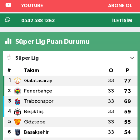
YOUTUBE
ABONE OL
0542 588 1363
İLETIŞIM
Süper Lig Puan Durumu
Süper Lig
#
Takım
O
P
1
Galatasaray
33
77
2
Fenerbahçe
33
73
3
Trabzonspor
33
69
4
Beşiktaş
33
59
5
Göztepe
33
55
6
Başakşehir
33
54