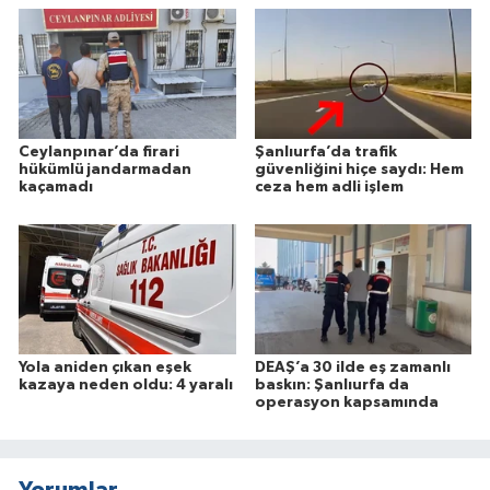
Ceylanpınar’da firari
Şanlıurfa’da trafik
hükümlü jandarmadan
güvenliğini hiçe saydı: Hem
kaçamadı
ceza hem adli işlem
Yola aniden çıkan eşek
DEAŞ’a 30 ilde eş zamanlı
kazaya neden oldu: 4 yaralı
baskın: Şanlıurfa da
operasyon kapsamında