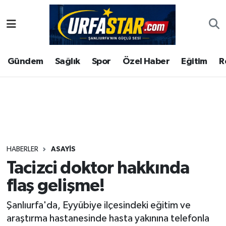
ASAYİS
Şanlıurfa Nöbetçi Eczaneler
Gündem
Sağlık
Spor
Özel Haber
Eğitim
R
ÇEVRE
Şanlıurfa Hava Durumu
DUNYA
Şanlıurfa Namaz Vakitleri
Eğitim
Şanlıurfa Trafik Yoğunluk Haritası
Ekonomi
Süper Lig Puan Durumu ve Fikstür
HABERLER
ASAYİS
Tacizci doktor hakkında
Gündem
Tüm Manşetler
flaş gelişme!
Kültür
Son Dakika Haberleri
Şanlıurfa'da, Eyyübiye ilçesindeki eğitim ve
araştırma hastanesinde hasta yakınına telefonla
Magazin
Haber Arşivi