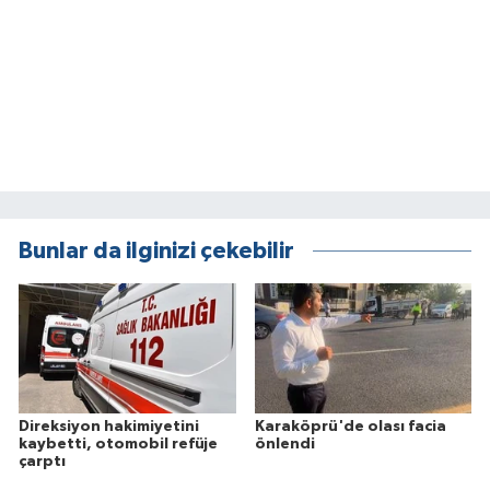
Bunlar da ilginizi çekebilir
Direksiyon hakimiyetini
Karaköprü'de olası facia
kaybetti, otomobil refüje
önlendi
çarptı