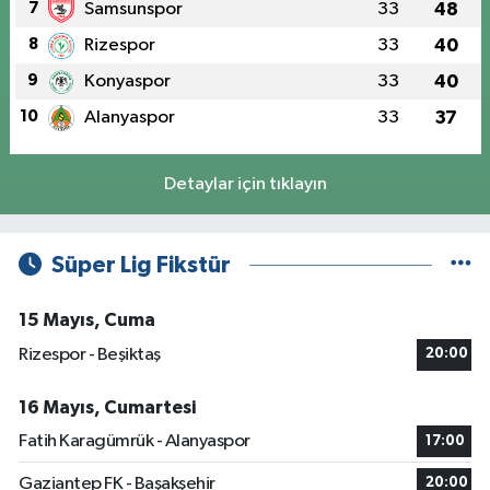
7
Samsunspor
33
48
8
Rizespor
33
40
9
Konyaspor
33
40
10
Alanyaspor
33
37
Detaylar için tıklayın
Süper Lig Fikstür
15 Mayıs, Cuma
Rizespor - Beşiktaş
20:00
16 Mayıs, Cumartesi
Fatih Karagümrük - Alanyaspor
17:00
Gaziantep FK - Başakşehir
20:00