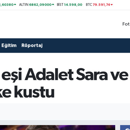
1,60380
6862,09000
14.598,00
79.591,74
ALTIN
BİST
BTC
Fot
Eğitim
Röportaj
i eşi Adalet Sara 
ke kustu