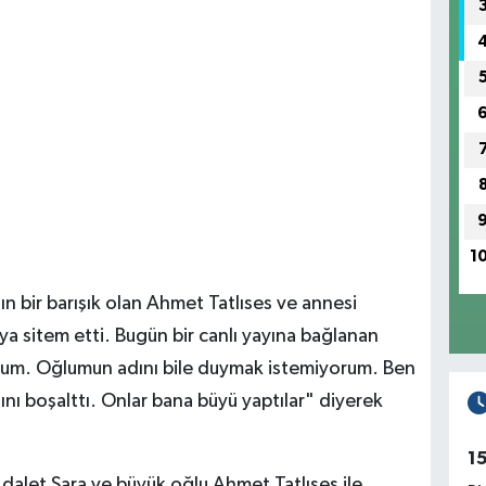
1
gın bir barışık olan Ahmet Tatlıses ve annesi
a sitem etti. Bugün bir canlı yayına bağlanan
orum. Oğlumun adını bile duymak istemiyorum. Ben
nı boşalttı. Onlar bana büyü yaptılar" diyerek
1
 Adalet Sara ve büyük oğlu Ahmet Tatlıses ile