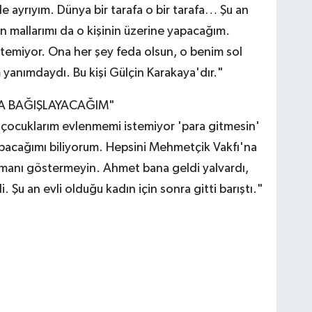
e ayrıyım. Dünya bir tarafa o bir tarafa… Şu an
 mallarımı da o kişinin üzerine yapacağım.
emiyor. Ona her şey feda olsun, o benim sol
anımdaydı. Bu kişi Gülçin Karakaya'dır."
NA BAĞIŞLAYACAĞIM"
, çocuklarım evlenmemi istemiyor 'para gitmesin'
pacağımı biliyorum. Hepsini Mehmetçik Vakfı'na
manı göstermeyin. Ahmet bana geldi yalvardı,
 Şu an evli olduğu kadın için sonra gitti barıştı."