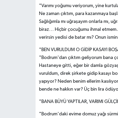
"Varımı yoğumu veriyorum, yine kurtu
Ne zaman çıktım, para kazanmaya başla
Sağlığımla mı uğraşayım onlarla mı, u
biraz… Hiçbir çocuğumu ihmal etmem. 
verirsin yedisi de batar mı? Onun ismi
"BEN VURULDUM O GİDİP KASAYI BOŞ
"Bodrum'dan çıktım geliyorum bana çok
Hastaneye gitti, eğer bir damla gözy
vuruldum, direk şirkete gidip kasayı b
yapıyor? Neden benim ellerim kasılıyor
bende ne hakkın var? Üç bin lira ödüy
"BANA BÜYÜ YAPTILAR, VARIMI GÜLÇ
"Bodrum'daki evime domuz yağı sürmü