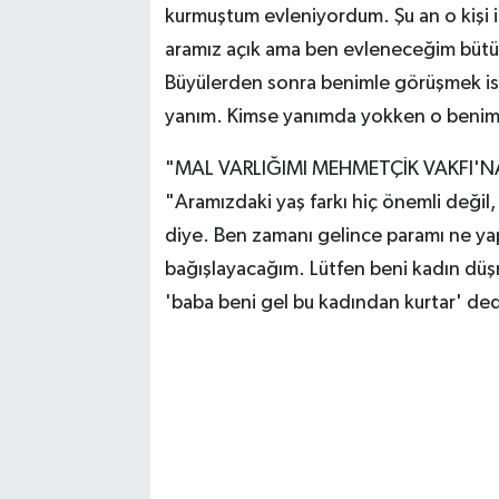
kurmuştum evleniyordum. Şu an o kişi il
aramız açık ama ben evleneceğim bütün
Büyülerden sonra benimle görüşmek ist
yanım. Kimse yanımda yokken o benim y
"MAL VARLIĞIMI MEHMETÇİK VAKFI'
"Aramızdaki yaş farkı hiç önemli değil
diye. Ben zamanı gelince paramı ne ya
bağışlayacağım. Lütfen beni kadın düş
'baba beni gel bu kadından kurtar' dedi.