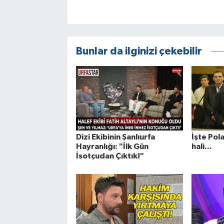
Bunlar da ilginizi çekebilir
Dizi Ekibinin Şanlıurfa
İşte Pol
Hayranlığı: "İlk Gün
hali...
İsotçudan Çıktık!"