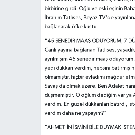
birbirine girdi. Oğlu ve eski eşinin B
İbrahim Tatlıses, Beyaz TV'de yayınla
bağlanarak öfke kustu.
"45 SENEDİR MAAŞ ÖDÜYORUM, 7 DÜ
Canlı yayına bağlanan Tatlıses, yaşadıkl
ayrılmışım 45 senedir maaş ödüyorum. 
yedi dükkan verdim, hepsini batırmış n
olmamıştır, hiçbir evladımı mağdur et
Savaş da olmak üzere. Ben Adalet hanı
düşmemiştir. O oğlum dediğim var ya
verdim. En güzel dükkanları batırdı, is
verdim daha ne yapayım?"
"AHMET'İN İSMİNİ BİLE DUYMAK İST