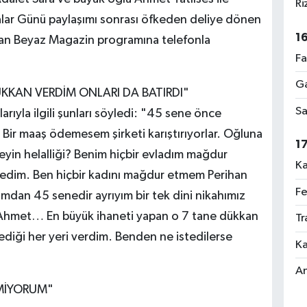
Ri
abalar Günü paylaşımı sonrası öfkeden deliye dönen
1
nan Beyaz Magazin programına telefonla
Fa
Ga
KKAN VERDİM ONLARI DA BATIRDI"
Sa
arıyla ilgili şunları söyledi: "45 sene önce
Bir maaş ödemesem şirketi karıştırıyorlar. Oğluna
1
eyin helalliği? Benim hiçbir evladım mağdur
Ka
medim. Ben hiçbir kadını mağdur etmem Perihan
Fe
mdan 45 senedir ayrıyım bir tek dini nikahımız
 Ahmet… En büyük ihaneti yapan o 7 tane dükkan
Tr
tediği her yeri verdim. Benden ne istedilerse
Ka
An
EMİYORUM"