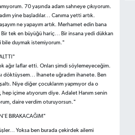
lamıyorum. 70 yaşında adam sahneye çıkıyorum.
dım yine başladılar… Canıma yetti artık.
ğraşayım ne yapayım artık. Merhamet edin bana
Bir tek en büyüğü hariç… Bir insana yedi dükkan
ni bile duymak istemiyorum."
ALTTI"
 ağır laflar etti. Onları şimdi söylemeyeceğim.
aşı döktüysem… İhanete uğradım ihanete. Ben
oşaltı. Niye diğer çocuklarım yapmıyor da o
, hep içime atıyorum diye. Adalet Hanım senin
orum, daire verdim oturuyorsun."
İN'E BIRAKACAĞIM"
şler… Yoksa ben burada çekirdek ailemi