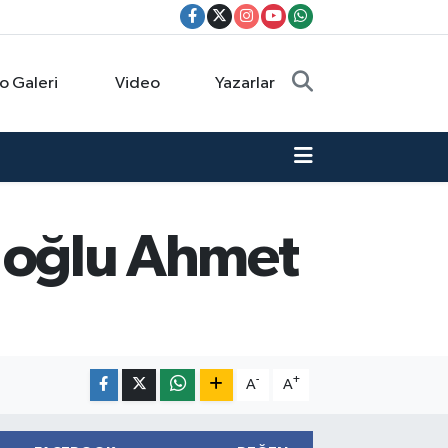
o Galeri
Video
Yazarlar
ve oğlu Ahmet
-
+
A
A