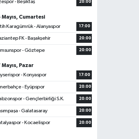
zespor - Beşiktaş
20:00
6 Mayıs, Cumartesi
tih Karagümrük - Alanyaspor
17:00
ziantep FK - Başakşehir
20:00
msunspor - Göztepe
20:00
7 Mayıs, Pazar
yserispor - Konyaspor
17:00
nerbahçe - Eyüpspor
20:00
abzonspor - Gençlerbirliği S.K.
20:00
sımpaşa - Galatasaray
20:00
talyaspor - Kocaelispor
20:00