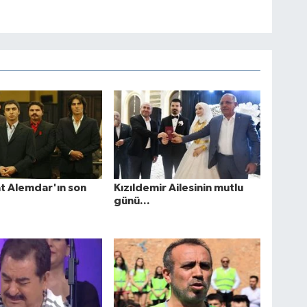
at Alemdar'ın son
Kızıldemir Ailesinin mutlu
günü...