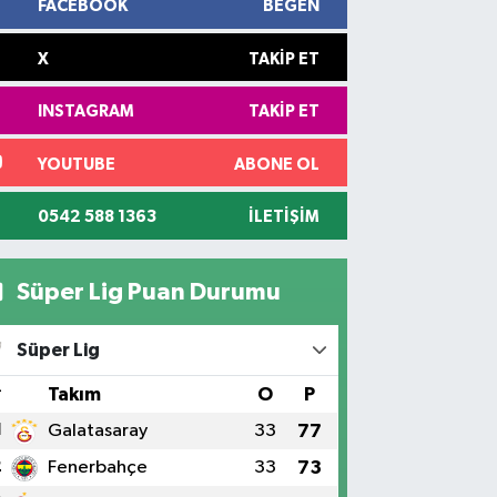
FACEBOOK
BEĞEN
X
TAKIP ET
INSTAGRAM
TAKIP ET
YOUTUBE
ABONE OL
0542 588 1363
İLETIŞIM
Süper Lig Puan Durumu
Süper Lig
#
Takım
O
P
1
Galatasaray
33
77
2
Fenerbahçe
33
73