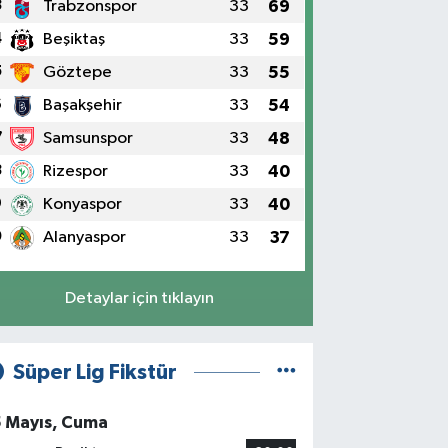
3
Trabzonspor
33
69
4
Beşiktaş
33
59
5
Göztepe
33
55
6
Başakşehir
33
54
7
Samsunspor
33
48
8
Rizespor
33
40
9
Konyaspor
33
40
0
Alanyaspor
33
37
Detaylar için tıklayın
Süper Lig Fikstür
5 Mayıs, Cuma