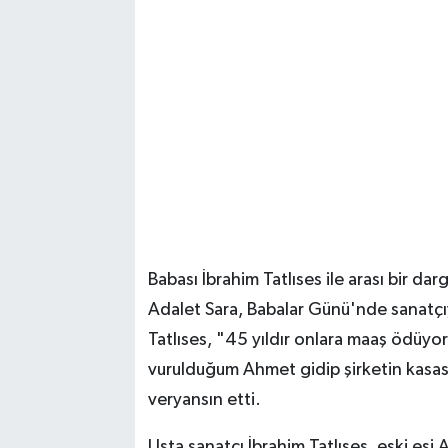
Babası İbrahim Tatlıses ile arası bir dar
Adalet Sara, Babalar Günü'nde sanatçıy
Tatlıses, "45 yıldır onlara maaş ödüy
vurulduğum Ahmet gidip şirketin kasası
veryansın etti.
Usta sanatçı İbrahim Tatlıses, eski eşi