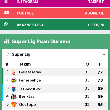
INSTAGRAM
TAKIP ET
YOUTUBE
ABONE OL
0542 588 1363
İLETIŞIM
Süper Lig Puan Durumu
Süper Lig
#
Takım
O
P
1
Galatasaray
33
77
2
Fenerbahçe
33
73
3
Trabzonspor
33
69
4
Beşiktaş
33
59
5
Göztepe
33
55