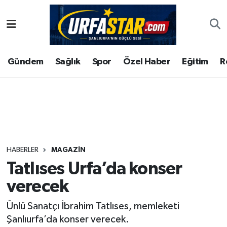
ASAYİS
Şanlıurfa Nöbetçi Eczaneler
Gündem
Sağlık
Spor
Özel Haber
Eğitim
R
ÇEVRE
Şanlıurfa Hava Durumu
DUNYA
Şanlıurfa Namaz Vakitleri
Eğitim
Şanlıurfa Trafik Yoğunluk Haritası
Ekonomi
Süper Lig Puan Durumu ve Fikstür
HABERLER
MAGAZIN
Tatlıses Urfa’da konser
Gündem
Tüm Manşetler
verecek
Kültür
Son Dakika Haberleri
Ünlü Sanatçı İbrahim Tatlıses, memleketi
Şanlıurfa’da konser verecek.
Magazin
Haber Arşivi