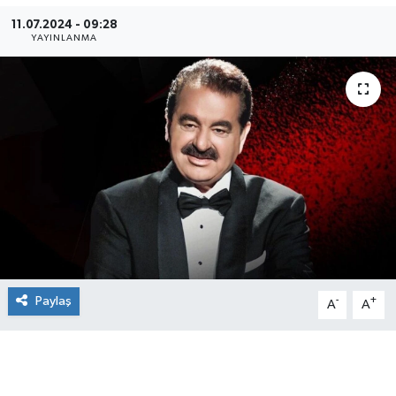
11.07.2024 - 09:28
YAYINLANMA
Paylaş
-
+
A
A