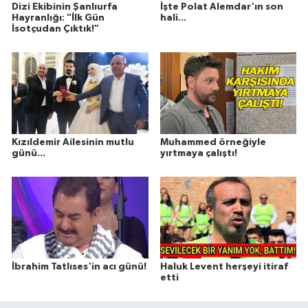
Dizi Ekibinin Şanlıurfa
İşte Polat Alemdar'ın son
Hayranlığı: "İlk Gün
hali...
İsotçudan Çıktık!"
Kızıldemir Ailesinin mutlu
Muhammed örneğiyle
günü...
yırtmaya çalıştı!
İbrahim Tatlıses'in acı günü!
Haluk Levent herşeyi itiraf
etti