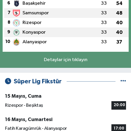
6
Başakşehir
33
54
7
Samsunspor
33
48
8
Rizespor
33
40
9
Konyaspor
33
40
10
Alanyaspor
33
37
Detaylar için tıklayın
Süper Lig Fikstür
15 Mayıs, Cuma
Rizespor - Beşiktaş
20:00
16 Mayıs, Cumartesi
Fatih Karagümrük - Alanyaspor
17:00