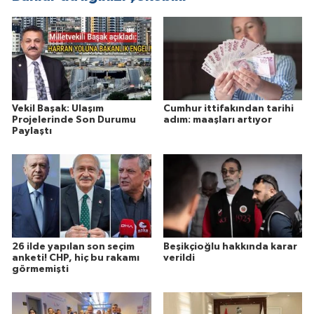
Vekil Başak: Ulaşım
Cumhur ittifakından tarihi
Projelerinde Son Durumu
adım: maaşları artıyor
Paylaştı
26 ilde yapılan son seçim
Beşikçioğlu hakkında karar
anketi! CHP, hiç bu rakamı
verildi
görmemişti