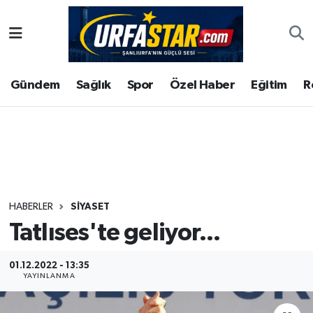
ASAYİS
Şanlıurfa Nöbetçi Eczaneler
Gündem
Sağlık
Spor
Özel Haber
Eğitim
R
ÇEVRE
Şanlıurfa Hava Durumu
DUNYA
Şanlıurfa Namaz Vakitleri
Eğitim
Şanlıurfa Trafik Yoğunluk Haritası
Ekonomi
Süper Lig Puan Durumu ve Fikstür
HABERLER
SIYASET
Tatlıses'te geliyor...
Gündem
Tüm Manşetler
Kültür
Son Dakika Haberleri
01.12.2022 - 13:35
YAYINLANMA
Magazin
Haber Arşivi