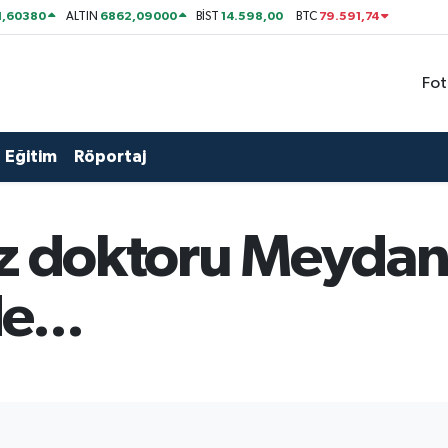
1,60380
6862,09000
14.598,00
79.591,74
ALTIN
BİST
BTC
Fot
Eğitim
Röportaj
öz doktoru Meyda
e...