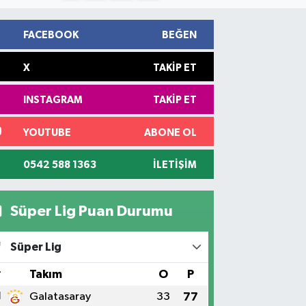
FACEBOOK
BEĞEN
X
TAKIP ET
INSTAGRAM
TAKIP ET
YOUTUBE
ABONE OL
0542 588 1363
İLETIŞIM
Süper Lig Puan Durumu
Süper Lig
#
Takım
O
P
1
Galatasaray
33
77