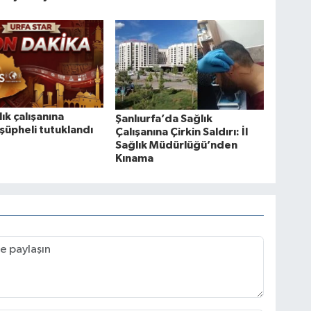
ık çalışanına
Şanlıurfa’da Sağlık
 şüpheli tutuklandı
Çalışanına Çirkin Saldırı: İl
Sağlık Müdürlüğü’nden
Kınama