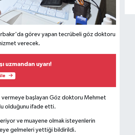
yarbakır'da görev yapan tecrübeli göz doktoru
 hizmet verecek.
rşı uzmandan uyarı!
üle
t vermeye başlayan Göz doktoru Mehmet
u olduğunu ifade etti.
veriyor ve muayene olmak isteyenlerin
ye gelmeleri yettiği bildirildi.