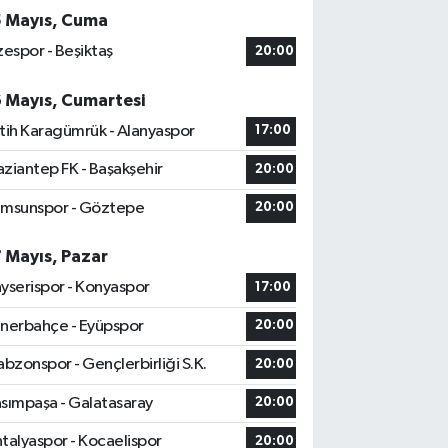
5 Mayıs, Cuma
zespor - Beşiktaş
20:00
6 Mayıs, Cumartesi
tih Karagümrük - Alanyaspor
17:00
ziantep FK - Başakşehir
20:00
msunspor - Göztepe
20:00
7 Mayıs, Pazar
yserispor - Konyaspor
17:00
nerbahçe - Eyüpspor
20:00
abzonspor - Gençlerbirliği S.K.
20:00
sımpaşa - Galatasaray
20:00
talyaspor - Kocaelispor
20:00