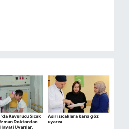
a'da Kavurucu Sıcak
Aşırı sıcaklara karşı göz
 Uzman Doktordan
uyarısı
Hayati Uyarılar.