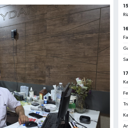
1
Ri
1
Fa
Ga
Sa
1
Ka
Fe
Tr
Ka
An