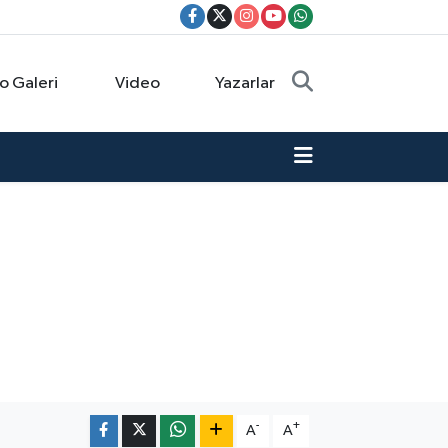
o Galeri
Video
Yazarlar
n
-
+
A
A