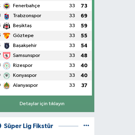
2
Fenerbahçe
33
73
3
Trabzonspor
33
69
4
Beşiktaş
33
59
5
Göztepe
33
55
6
Başakşehir
33
54
7
Samsunspor
33
48
8
Rizespor
33
40
9
Konyaspor
33
40
0
Alanyaspor
33
37
Detaylar için tıklayın
Süper Lig Fikstür