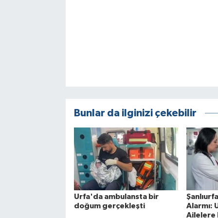
Bunlar da ilginizi çekebilir
Urfa'da ambulansta bir
Şanlıurf
doğum gerçekleşti
Alarmı:
Ailelere 