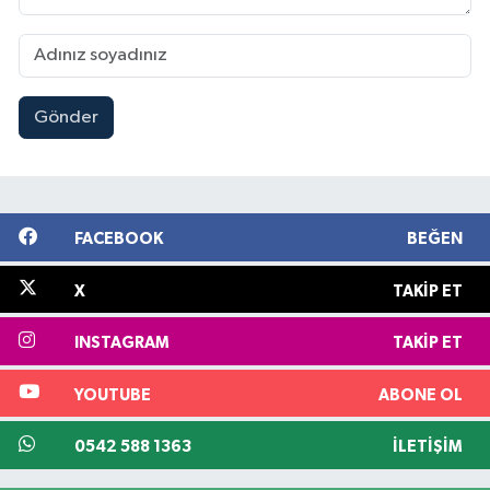
Gönder
FACEBOOK
BEĞEN
X
TAKIP ET
INSTAGRAM
TAKIP ET
YOUTUBE
ABONE OL
0542 588 1363
İLETIŞIM