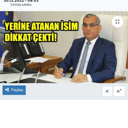
30.12.2022 - 08:03
YAYINLANMA
Paylaş
-
+
A
A