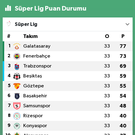
Süper Lig Puan Durumu
Süper Lig
#
Takım
O
P
1
Galatasaray
33
77
2
Fenerbahçe
33
73
3
Trabzonspor
33
69
4
Beşiktaş
33
59
5
Göztepe
33
55
6
Başakşehir
33
54
7
Samsunspor
33
48
8
Rizespor
33
40
9
Konyaspor
33
40