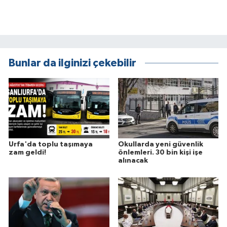
Bunlar da ilginizi çekebilir
Urfa'da toplu taşımaya
Okullarda yeni güvenlik
zam geldi!
önlemleri. 30 bin kişi işe
alınacak