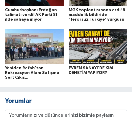
Cumhurbaşkanı Erdoğan
MGK toplantısı sona erdi! 8
talimatı verdi! AK Parti 81
maddelik bildiride
ilde sahaya iniyor
‘Terörsüz Türkiye’ vurgusu
Yeniden Refah'tan
EVREN SANAYİ'DE KİM
Rekreasyon Alanı Satışına
DENETİM YAPIYOR?
Sert Çıkış...
Yorumlar