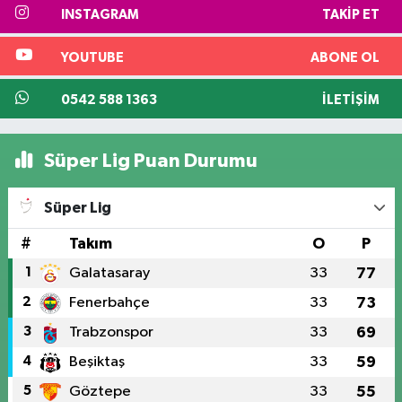
INSTAGRAM
TAKIP ET
YOUTUBE
ABONE OL
0542 588 1363
İLETIŞIM
Süper Lig Puan Durumu
Süper Lig
#
Takım
O
P
1
Galatasaray
33
77
2
Fenerbahçe
33
73
3
Trabzonspor
33
69
4
Beşiktaş
33
59
5
Göztepe
33
55