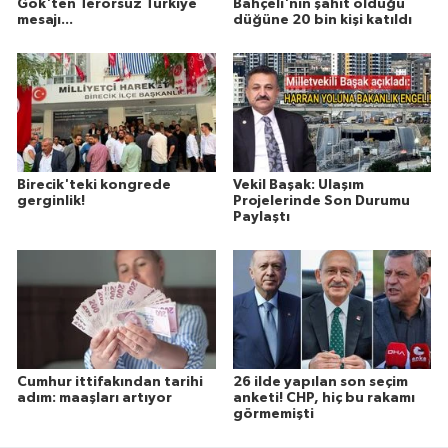
Gök'ten Terörsüz Türkiye
Bahçeli'nin şahit olduğu
mesajı...
düğüne 20 bin kişi katıldı
Birecik'teki kongrede
Vekil Başak: Ulaşım
gerginlik!
Projelerinde Son Durumu
Paylaştı
Cumhur ittifakından tarihi
26 ilde yapılan son seçim
adım: maaşları artıyor
anketi! CHP, hiç bu rakamı
görmemişti