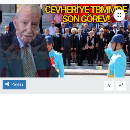
Paylaş
-
+
A
A