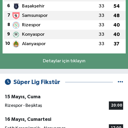
6
Başakşehir
33
54
7
Samsunspor
33
48
8
Rizespor
33
40
9
Konyaspor
33
40
10
Alanyaspor
33
37
Detaylar için tıklayın
Süper Lig Fikstür
15 Mayıs, Cuma
Rizespor - Beşiktaş
20:00
16 Mayıs, Cumartesi