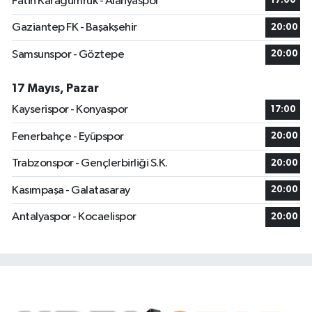
Fatih Karagümrük - Alanyaspor
17:00
Gaziantep FK - Başakşehir
20:00
Samsunspor - Göztepe
20:00
17 Mayıs, Pazar
Kayserispor - Konyaspor
17:00
Fenerbahçe - Eyüpspor
20:00
Trabzonspor - Gençlerbirliği S.K.
20:00
Kasımpaşa - Galatasaray
20:00
Antalyaspor - Kocaelispor
20:00