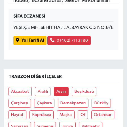
nöbetçi eczane adres, telefon ve konumları
ŞİFA ECZANESİ
YEŞİLÇE MH. SEHİT HALİL ALBAYRAK CD. NO:6/E
Yol Tarifi Al
0 (462) 711 31 80
TRABZON DIĞER İLÇELER
Akçaabat
Araklı
Arsin
Beşikdüzü
Çarşıbaşı
Çaykara
Dernekpazarı
Düzköy
Hayrat
Köprübaşı
Maçka
Of
Ortahisar
Şalpazarı
Sürmene
Tonya
Vakfıkebir