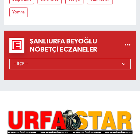
Yomra
ŞANLIURFA BEYOĞLU
NÖBETÇI ECZANELER