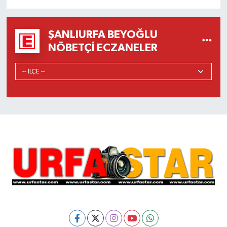
ŞANLIURFA BEYOĞLU
NÖBETÇI ECZANELER