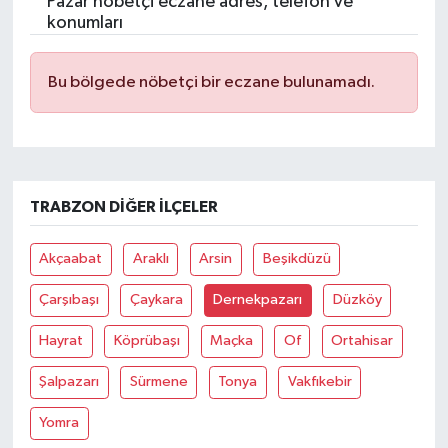
Pazar nöbetçi eczane adres, telefon ve
konumları
Bu bölgede nöbetçi bir eczane bulunamadı.
TRABZON DIĞER İLÇELER
Akçaabat
Araklı
Arsin
Beşikdüzü
Çarşıbaşı
Çaykara
Dernekpazarı
Düzköy
Hayrat
Köprübaşı
Maçka
Of
Ortahisar
Şalpazarı
Sürmene
Tonya
Vakfıkebir
Yomra