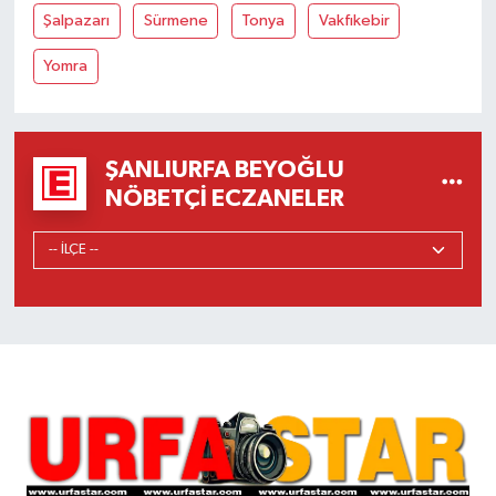
Şalpazarı
Sürmene
Tonya
Vakfıkebir
Yomra
ŞANLIURFA BEYOĞLU
NÖBETÇI ECZANELER