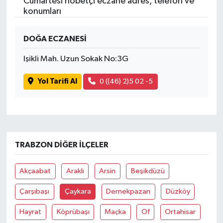
Cumartesi nöbetçi eczane adres, telefon ve
konumları
DOĞA ECZANESİ
Işikli Mah. Uzun Sokak No:3G
Yol Tarifi Al
0 ((46) 2)5 02 -5
TRABZON DIĞER İLÇELER
Akçaabat
Araklı
Arsin
Beşikdüzü
Çarşıbaşı
Çaykara
Dernekpazarı
Düzköy
Hayrat
Köprübaşı
Maçka
Of
Ortahisar