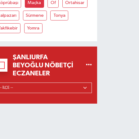
Köprübaşı
Maçka
Of
Ortahisar
alpazarı
Sürmene
Tonya
akfıkebir
Yomra
ŞANLIURFA
BEYOĞLU NÖBETÇI
ECZANELER