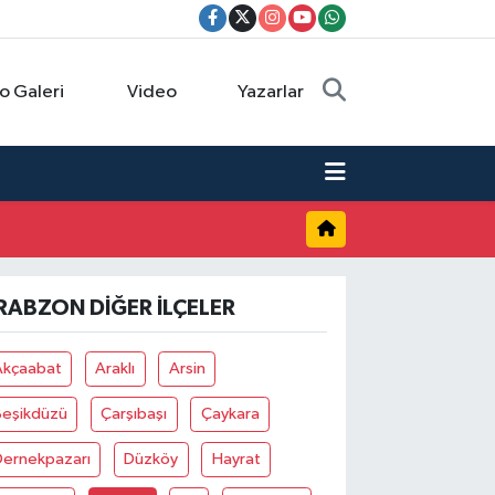
o Galeri
Video
Yazarlar
RABZON DIĞER İLÇELER
Akçaabat
Araklı
Arsin
Beşikdüzü
Çarşıbaşı
Çaykara
Dernekpazarı
Düzköy
Hayrat