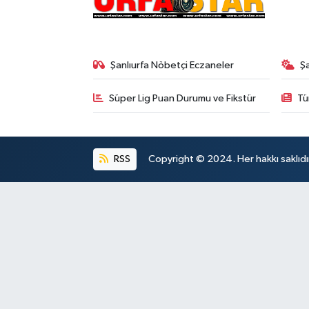
Şanlıurfa Nöbetçi Eczaneler
Ş
Süper Lig Puan Durumu ve Fikstür
Tü
RSS
Copyright © 2024. Her hakkı saklıdı