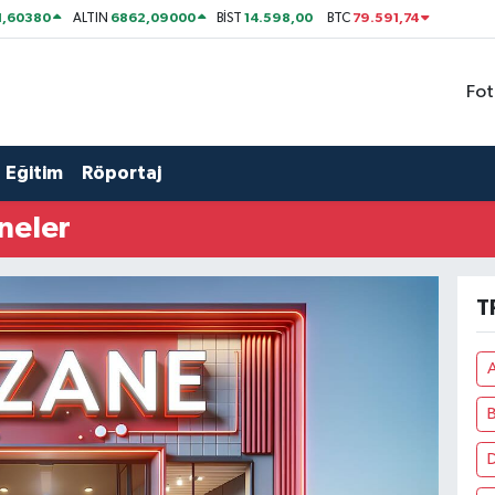
1,60380
6862,09000
14.598,00
79.591,74
ALTIN
BİST
BTC
Fot
Eğitim
Röportaj
neler
T