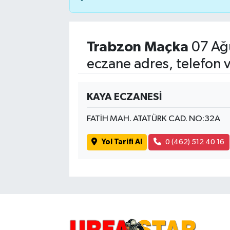
Trabzon Maçka
07 Ağ
eczane adres, telefon 
KAYA ECZANESİ
FATİH MAH. ATATÜRK CAD. NO:32A
Yol Tarifi Al
0 (462) 512 40 16