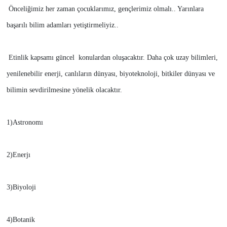
Önceliğimiz her zaman çocuklarımız, gençlerimiz olmalı.. Yarınlara
başarılı bilim adamları yetiştirmeliyiz..
Etinlik kapsamı güncel konulardan oluşacaktır. Daha çok uzay bilimleri,
yenilenebilir enerji, canlıların dünyası, biyoteknoloji, bitkiler dünyası ve
bilimin sevdirilmesine yönelik olacaktır.
1)Astronomı
2)Enerjı
3)Biyoloji
4)Botanik