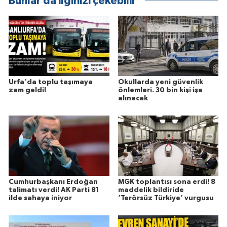
Bunlar da ilginizi çekebilir
Urfa'da toplu taşımaya
Okullarda yeni güvenlik
zam geldi!
önlemleri. 30 bin kişi işe
alınacak
Cumhurbaşkanı Erdoğan
MGK toplantısı sona erdi! 8
talimatı verdi! AK Parti 81
maddelik bildiride
ilde sahaya iniyor
‘Terörsüz Türkiye’ vurgusu