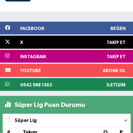
FACEBOOK
BEĞEN
X
TAKIP ET
INSTAGRAM
TAKIP ET
YOUTUBE
ABONE OL
0542 588 1363
İLETIŞIM
Süper Lig Puan Durumu
Süper Lig
#
Takım
O
P