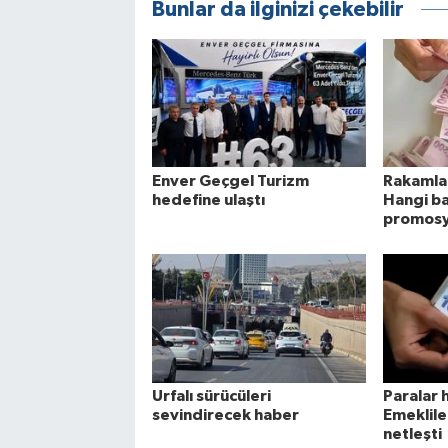
Bunlar da ilginizi çekebilir
Enver Geçgel Turizm
Rakamlar
hedefine ulaştı
Hangi ba
promosy
Urfalı sürücüleri
Paralar 
sevindirecek haber
Emeklile
netleşti