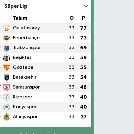
Süper Lig
#
Takım
O
P
1
Galatasaray
33
77
2
Fenerbahçe
33
73
3
Trabzonspor
33
69
4
Beşiktaş
33
59
5
Göztepe
33
55
6
Başakşehir
33
54
7
Samsunspor
33
48
8
Rizespor
33
40
9
Konyaspor
33
40
0
Alanyaspor
33
37