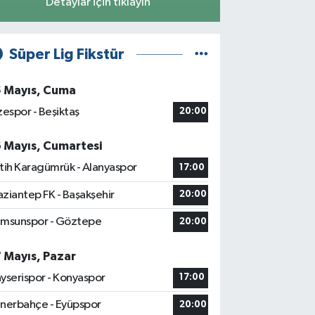
Detaylar için tıklayın
Süper Lig Fikstür
5 Mayıs, Cuma
zespor - Beşiktaş
20:00
6 Mayıs, Cumartesi
tih Karagümrük - Alanyaspor
17:00
ziantep FK - Başakşehir
20:00
msunspor - Göztepe
20:00
7 Mayıs, Pazar
yserispor - Konyaspor
17:00
nerbahçe - Eyüpspor
20:00