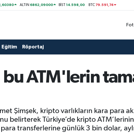
1,60380
6862,09000
14.598,00
79.591,74
ALTIN
BİST
BTC
Fot
Eğitim
Röportaj
i bu ATM'lerin ta
t Şimşek, kripto varlıkların kara para akl
unu belirterek Türkiye’de kripto ATM’lerin
 para transferlerine günlük 3 bin dolar, ayl