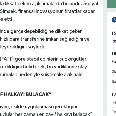
rek dikkat çeken açıklamalarda bulundu. Sosyal
mşek, finansal inovasyonun fırsatlar kadar
e etti.
 içinde gerçekleşebildiğine dikkat çeken
1
hızlı para transferine imkan sağladığını ve
Ri
izleyebildiğini söyledi.
1
ATF) göre stabil coinlerin suç örgütleri
Fa
edildiğini belirterek, bu varlıkların kolay
Ga
korumaları nedeniyle suistimale açık hale
Sa
F HALKAYI BULACAK”
1
Ka
aynı şekilde uygulanması gerektiğini
Fe
uçlular her zaman en zayıf halkayı bulacak”