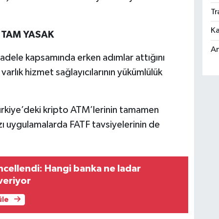
Tr
Ka
E TAM YASAK
An
cadele kapsamında erken adımlar attığını
varlık hizmet sağlayıcılarının yükümlülük
ürkiye’deki kripto ATM’lerinin tamamen
zı uygulamalarda FATF tavsiyelerinin de
cellendi: Hangi banka ne ladar
eriyor
üle