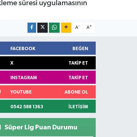
ekleme süresi uygulamasının
-
+
A
A
FACEBOOK
BEĞEN
X
TAKIP ET
INSTAGRAM
TAKIP ET
YOUTUBE
ABONE OL
0542 588 1363
İLETIŞIM
Süper Lig Puan Durumu