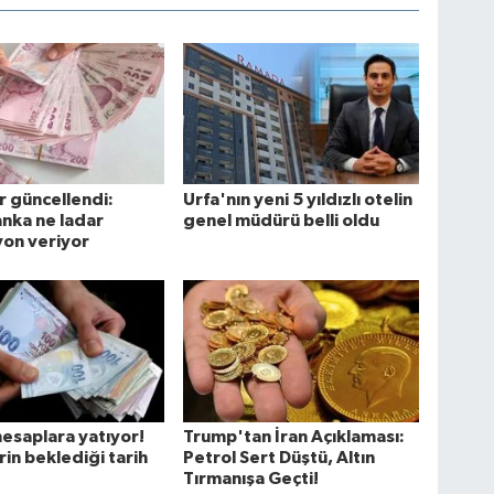
 güncellendi:
Urfa'nın yeni 5 yıldızlı otelin
nka ne ladar
genel müdürü belli oldu
on veriyor
hesaplara yatıyor!
Trump'tan İran Açıklaması:
rin beklediği tarih
Petrol Sert Düştü, Altın
Tırmanışa Geçti!