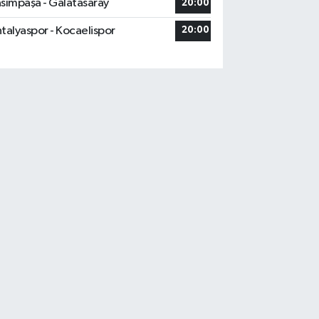
sımpaşa - Galatasaray
20:00
talyaspor - Kocaelispor
20:00