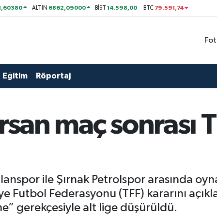
1,60380
6862,09000
14.598,00
79.591,74
ALTIN
BİST
BTC
Fot
Eğitim
Röportaj
arsan maç sonrası 
lanspor ile Şırnak Petrolspor arasında oy
iye Futbol Federasyonu (TFF) kararını açıkla
 gerekçesiyle alt lige düşürüldü.