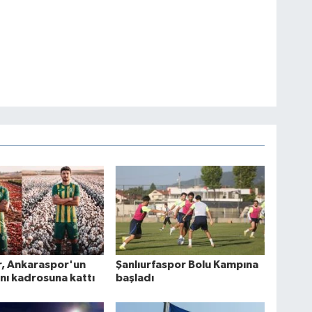
r, Ankaraspor'un
Şanlıurfaspor Bolu Kampına
ını kadrosuna kattı
başladı