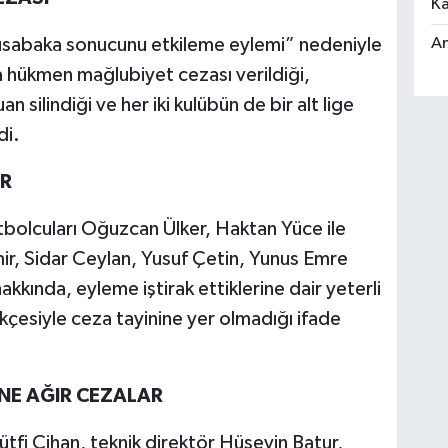
Ka
An
müsabaka sonucunu etkileme eylemi” nedeniyle
a hükmen mağlubiyet cezası verildiği,
 silindiği ve her iki kulübün de bir alt lige
di.
R
tbolcuları Oğuzcan Ülker, Haktan Yüce ile
, Sidar Ceylan, Yusuf Çetin, Yunus Emre
ında, eyleme iştirak ettiklerine dair yeterli
kçesiyle ceza tayinine yer olmadığı ifade
NE AĞIR CEZALAR
ütfi Cihan, teknik direktör Hüseyin Batur,