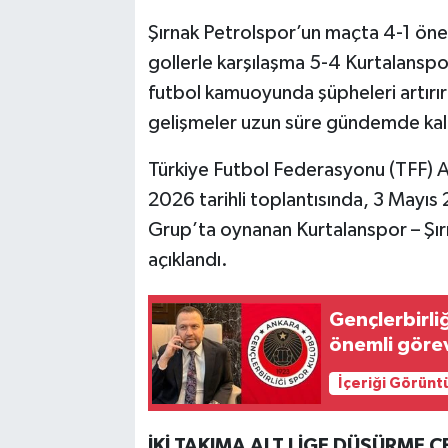
Şırnak Petrolspor’un maçta 4-1 ön
gollerle karşılaşma 5-4 Kurtalansp
futbol kamuoyunda şüpheleri artırı
gelişmeler uzun süre gündemde kal
Türkiye Futbol Federasyonu (TFF) A
2026 tarihli toplantısında, 3 Mayı
Grup’ta oynanan Kurtalanspor – Şırn
açıklandı.
Gençlerbirli
önemli göre
İçeriği Görünt
İKİ TAKIMA ALT LİGE DÜŞÜRME C