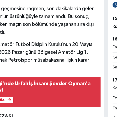
e geçmesine rağmen, son dakikalarda gelen
or’un üstünlüğüyle tamamlandı. Bu sonuç,
1
rken maçın son bölümünde yaşanan sıra dışı
Ri
dı.
1
matör Futbol Disiplin Kurulu’nun 20 Mayıs
Fa
s 2026 Pazar günü Bölgesel Amatör Lig 1.
Ga
ak Petrolspor müsabakasına ilişkin karar
Sa
1
ği'nde Urfalı İş İnsanı Şevder Oyman'a
Ka
v!
Fe
üle
Tr
EZASI