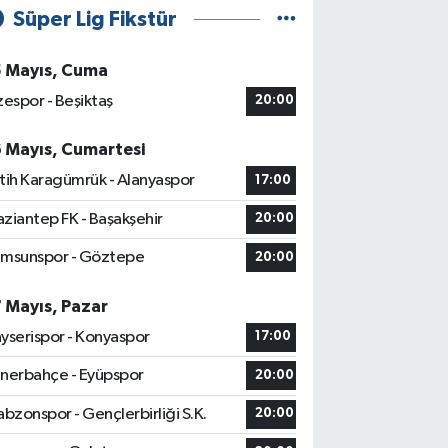
Süper Lig Fikstür
5 Mayıs, Cuma
zespor - Beşiktaş
20:00
6 Mayıs, Cumartesi
tih Karagümrük - Alanyaspor
17:00
ziantep FK - Başakşehir
20:00
msunspor - Göztepe
20:00
7 Mayıs, Pazar
yserispor - Konyaspor
17:00
nerbahçe - Eyüpspor
20:00
abzonspor - Gençlerbirliği S.K.
20:00