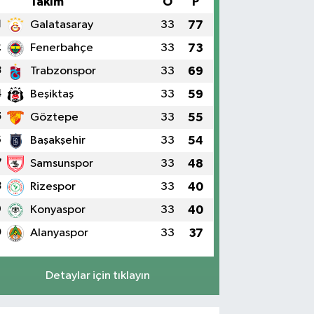
#
Takım
O
P
1
Galatasaray
33
77
2
Fenerbahçe
33
73
3
Trabzonspor
33
69
4
Beşiktaş
33
59
5
Göztepe
33
55
6
Başakşehir
33
54
7
Samsunspor
33
48
8
Rizespor
33
40
9
Konyaspor
33
40
0
Alanyaspor
33
37
Detaylar için tıklayın