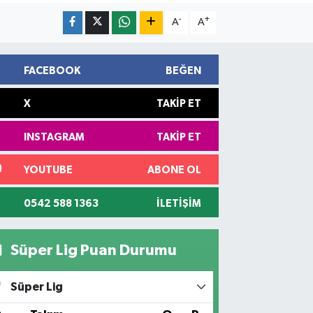
-
+
A
A
FACEBOOK
BEĞEN
X
TAKIP ET
INSTAGRAM
TAKIP ET
YOUTUBE
ABONE OL
0542 588 1363
İLETIŞIM
Süper Lig Puan Durumu
Süper Lig