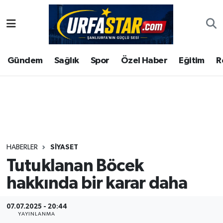
ASAYİS
Şanlıurfa Nöbetçi Eczaneler
Gündem
Sağlık
Spor
Özel Haber
Eğitim
R
ÇEVRE
Şanlıurfa Hava Durumu
DUNYA
Şanlıurfa Namaz Vakitleri
Eğitim
Şanlıurfa Trafik Yoğunluk Haritası
Ekonomi
Süper Lig Puan Durumu ve Fikstür
HABERLER
SIYASET
Tutuklanan Böcek
Gündem
Tüm Manşetler
hakkında bir karar daha
Kültür
Son Dakika Haberleri
07.07.2025 - 20:44
Magazin
Haber Arşivi
YAYINLANMA