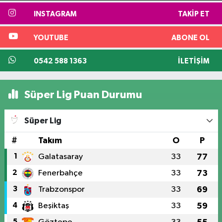
INSTAGRAM
TAKIP ET
YOUTUBE
ABONE OL
0542 588 1363
İLETIŞIM
Süper Lig Puan Durumu
Süper Lig
#
Takım
O
P
1
Galatasaray
33
77
2
Fenerbahçe
33
73
3
Trabzonspor
33
69
4
Beşiktaş
33
59
5