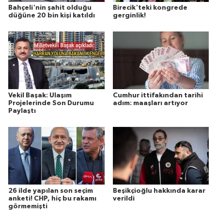
Bahçeli'nin şahit olduğu
Birecik'teki kongrede
düğüne 20 bin kişi katıldı
gerginlik!
Vekil Başak: Ulaşım
Cumhur ittifakından tarihi
Projelerinde Son Durumu
adım: maaşları artıyor
Paylaştı
26 ilde yapılan son seçim
Beşikçioğlu hakkında karar
anketi! CHP, hiç bu rakamı
verildi
görmemişti