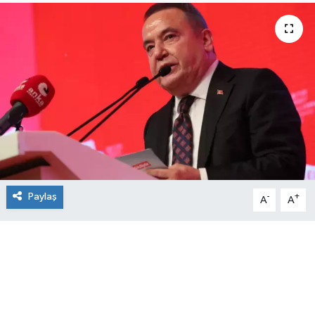
Paylaş
-
+
A
A