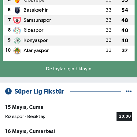
Göztepe
33
55
6
Başakşehir
33
54
7
Samsunspor
33
48
8
Rizespor
33
40
9
Konyaspor
33
40
10
Alanyaspor
33
37
Detaylar için tıklayın
Süper Lig Fikstür
15 Mayıs, Cuma
Rizespor - Beşiktaş
20:00
16 Mayıs, Cumartesi