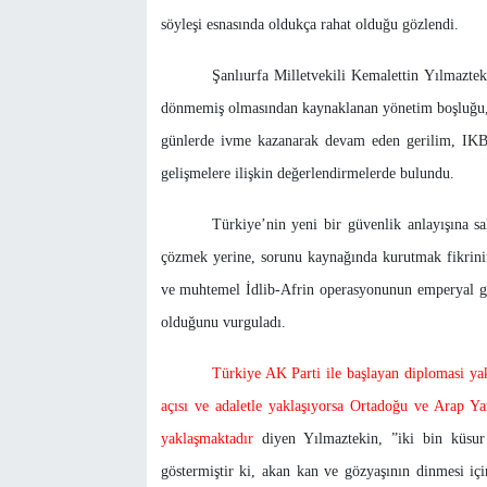
söyleşi esnasında oldukça rahat olduğu gözlendi.
Şanlıurfa Milletvekili Kemalettin Yılmazte
dönmemiş olmasından kaynaklanan yönetim boşluğu, 
günlerde ivme kazanarak devam eden gerilim, IKBY
gelişmelere ilişkin değerlendirmelerde bulundu.
Türkiye’nin yeni bir güvenlik anlayışına sa
çözmek yerine, sorunu kaynağında kurutmak fikrinin
ve muhtemel İdlib-Afrin operasyonunun emperyal gü
olduğunu vurguladı.
Türkiye AK Parti ile başlayan diplomasi yakla
açısı ve adaletle yaklaşıyorsa Ortadoğu ve Arap Ya
yaklaşmaktadır
diyen Yılmaztekin, ”iki bin küsu
göstermiştir ki, akan kan ve gözyaşının dinmesi içi