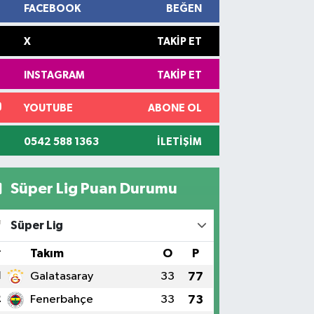
FACEBOOK
BEĞEN
X
TAKIP ET
INSTAGRAM
TAKIP ET
YOUTUBE
ABONE OL
0542 588 1363
İLETIŞIM
Süper Lig Puan Durumu
Süper Lig
#
Takım
O
P
1
Galatasaray
33
77
2
Fenerbahçe
33
73