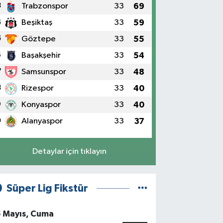
3
Trabzonspor
33
69
4
Beşiktaş
33
59
5
Göztepe
33
55
6
Başakşehir
33
54
7
Samsunspor
33
48
8
Rizespor
33
40
9
Konyaspor
33
40
0
Alanyaspor
33
37
Detaylar için tıklayın
Süper Lig Fikstür
5 Mayıs, Cuma