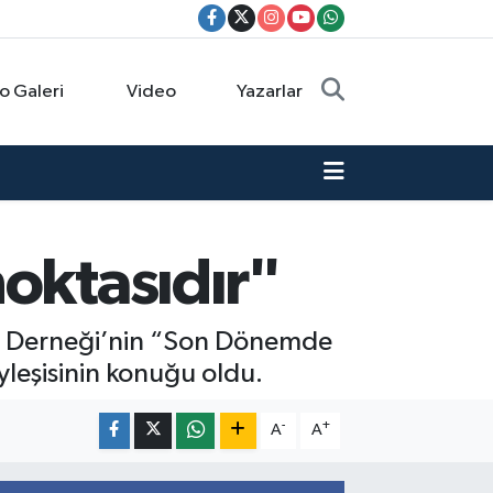
o Galeri
Video
Yazarlar
oktasıdır"
şim Derneği’nin “Son Dönemde
leşisinin konuğu oldu.
-
+
A
A