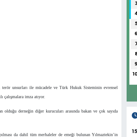
1
terör unsurları ile mücadele ve Türk Hukuk Sisteminin evrensel
lı çalışmalara imza atıyor.
an olduğu derneğin diğer kurucuları arasında bakan ve çok sayıda
1
pılması da dahil tüm merhaleler de emeği bulunan Yılmaztekin’in