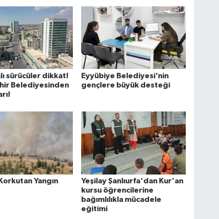
lı sürücüler dikkat!
Eyyübiye Belediyesi’nin
hir Belediyesinden
gençlere büyük desteği
arı!
Korkutan Yangın
Yeşilay Şanlıurfa'dan Kur'an
kursu öğrencilerine
bağımlılıkla mücadele
eğitimi