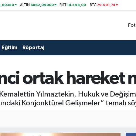
1,60380
6862,09000
14.598,00
79.591,74
ALTIN
BİST
BTC
Fot
Eğitim
Röportaj
ci ortak hareket n
ili Kemalettin Yılmaztekin, Hukuk ve Deği
daki Konjonktürel Gelişmeler” temalı söy