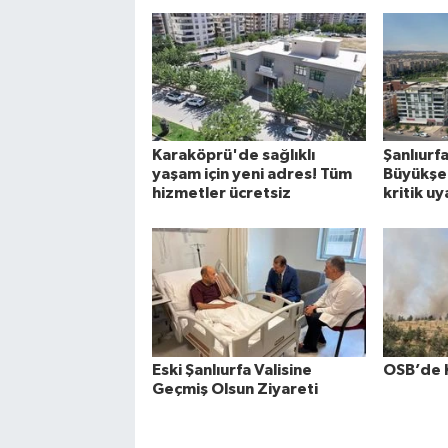
Karaköprü'de sağlıklı
Şanlıurfa
yaşam için yeni adres! Tüm
Büyükşe
hizmetler ücretsiz
kritik uy
Eski Şanlıurfa Valisine
OSB’de 
Geçmiş Olsun Ziyareti