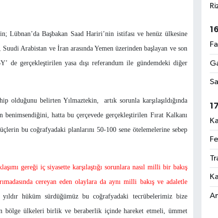
Ri
1
kin; Lübnan’da Başbakan Saad Hariri’nin istifası ve henüz ülkesine
Fa
Suudi Arabistan ve İran arasında Yemen üzerinden başlayan ve son
Ga
’ de gerçekleştirilen yasa dışı referandum ile gündemdeki diğer
Sa
hip olduğunu belirten Yılmaztekin, artık sorunla karşılaşıldığında
1
 benimsendiğini, hatta bu çerçevede gerçekleştirilen Fırat Kalkanı
Ka
çlerin bu coğrafyadaki planlarını 50-100 sene ötelemelerine sebep
Fe
Tr
şımı gereği iç siyasette karşılaştığı sorunlara nasıl milli bir bakış
Ka
rımadasında cereyan eden olaylara da aynı milli bakış ve adaletle
An
r yıldır hüküm sürdüğümüz bu coğrafyadaki tecrübelerimiz bize
n bölge ülkeleri birlik ve beraberlik içinde hareket etmeli, ümmet