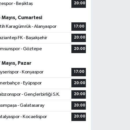
zespor - Beşiktaş
20:00
6 Mayıs, Cumartesi
tih Karagümrük - Alanyaspor
17:00
ziantep FK - Başakşehir
20:00
msunspor - Göztepe
20:00
7 Mayıs, Pazar
yserispor - Konyaspor
17:00
nerbahçe - Eyüpspor
20:00
abzonspor - Gençlerbirliği S.K.
20:00
sımpaşa - Galatasaray
20:00
talyaspor - Kocaelispor
20:00