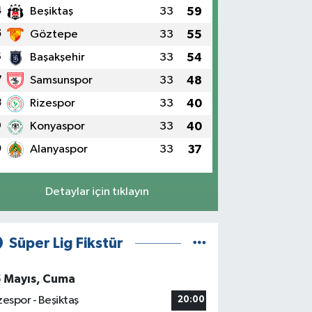
4
Beşiktaş
33
59
5
Göztepe
33
55
6
Başakşehir
33
54
7
Samsunspor
33
48
8
Rizespor
33
40
9
Konyaspor
33
40
0
Alanyaspor
33
37
Detaylar için tıklayın
Süper Lig Fikstür
5 Mayıs, Cuma
zespor - Beşiktaş
20:00