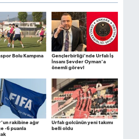
aspor Bolu Kampına
Gençlerbirliği'nde Urfalı İş
İnsanı Şevder Oyman'a
önemli görev!
'un rakibine ağır
Urfalı golcünün yeni takımı
ge -6 puanla
belli oldu
cak