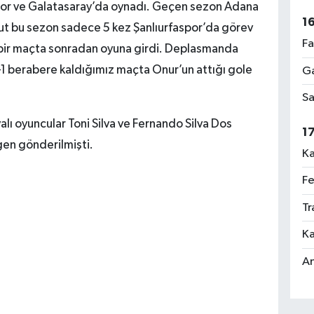
spor ve Galatasaray’da oynadı. Geçen sezon Adana
1
ut bu sezon sadece 5 kez Şanlıurfaspor’da görev
Fa
, bir maçta sonradan oyuna girdi. Deplasmanda
1 berabere kaldığımız maçta Onur’un attığı gole
Ga
Sa
alı oyuncular Toni Silva ve Fernando Silva Dos
1
en gönderilmişti.
Ka
Fe
Tr
Ka
An