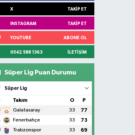
X
TAKIP ET
INSTAGRAM
TAKIP ET
YOUTUBE
ABONE OL
0542 588 1363
İLETIŞIM
Süper Lig Puan Durumu
Süper Lig
#
Takım
O
P
1
Galatasaray
33
77
2
Fenerbahçe
33
73
3
Trabzonspor
33
69