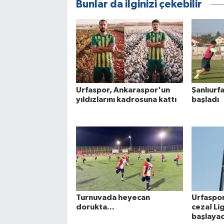
Bunlar da ilginizi çekebilir
Urfaspor, Ankaraspor'un
Şanlıurf
yıldızlarını kadrosuna kattı
başladı
Turnuvada heyecan
Urfaspor
dorukta...
ceza! Li
başlaya