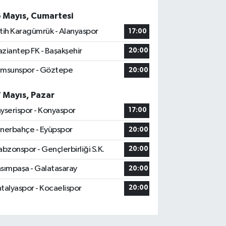
6 Mayıs, Cumartesi
tih Karagümrük - Alanyaspor
17:00
ziantep FK - Başakşehir
20:00
msunspor - Göztepe
20:00
7 Mayıs, Pazar
yserispor - Konyaspor
17:00
nerbahçe - Eyüpspor
20:00
abzonspor - Gençlerbirliği S.K.
20:00
sımpaşa - Galatasaray
20:00
talyaspor - Kocaelispor
20:00