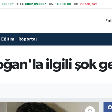
1,60380
6862,09000
14.598,00
79.591,74
ALTIN
BİST
BTC
Fot
Eğitim
Röportaj
n'la ilgili şok g