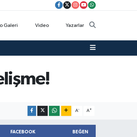
o Galeri
Video
Yazarlar
elişme!
-
+
A
A
FACEBOOK
BEĞEN