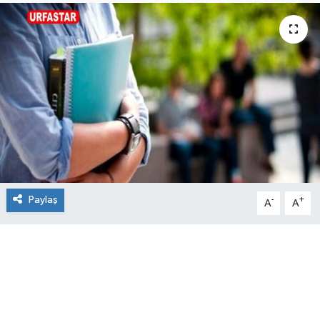
Paylaş
-
+
A
A