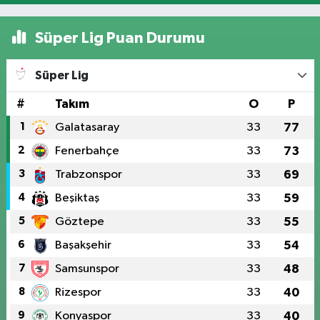
Süper Lig Puan Durumu
Süper Lig
#
Takım
O
P
1
Galatasaray
33
77
2
Fenerbahçe
33
73
3
Trabzonspor
33
69
4
Beşiktaş
33
59
5
Göztepe
33
55
6
Başakşehir
33
54
7
Samsunspor
33
48
8
Rizespor
33
40
9
Konyaspor
33
40