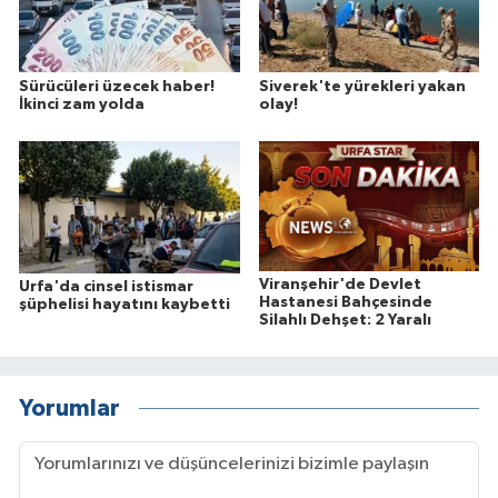
Sürücüleri üzecek haber!
Siverek'te yürekleri yakan
İkinci zam yolda
olay!
Viranşehir'de Devlet
Urfa'da cinsel istismar
Hastanesi Bahçesinde
şüphelisi hayatını kaybetti
Silahlı Dehşet: 2 Yaralı
Yorumlar