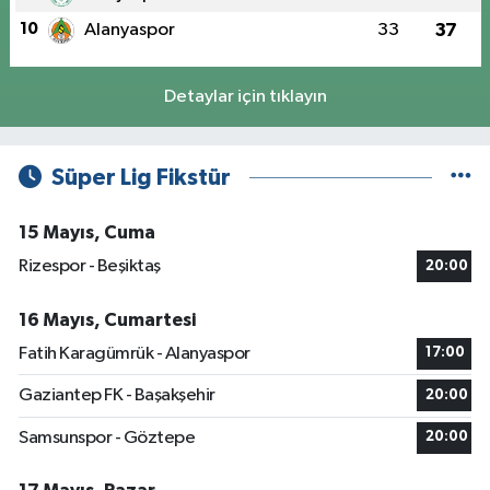
10
Alanyaspor
33
37
Detaylar için tıklayın
Süper Lig Fikstür
15 Mayıs, Cuma
Rizespor - Beşiktaş
20:00
16 Mayıs, Cumartesi
Fatih Karagümrük - Alanyaspor
17:00
Gaziantep FK - Başakşehir
20:00
Samsunspor - Göztepe
20:00