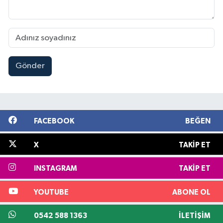
Gönder
FACEBOOK
BEĞEN
X
TAKIP ET
INSTAGRAM
TAKIP ET
YOUTUBE
ABONE OL
0542 588 1363
İLETIŞIM