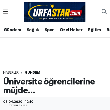
ASAYİS
Şanlıurfa Nöbetçi Eczaneler
Gündem
Sağlık
Spor
Özel Haber
Eğitim
R
ÇEVRE
Şanlıurfa Hava Durumu
DUNYA
Şanlıurfa Namaz Vakitleri
Eğitim
Şanlıurfa Trafik Yoğunluk Haritası
Ekonomi
Süper Lig Puan Durumu ve Fikstür
HABERLER
GÜNDEM
Üniversite öğrencilerine
Gündem
Tüm Manşetler
müjde...
Kültür
Son Dakika Haberleri
06.04.2020 - 12:10
Magazin
Haber Arşivi
YAYINLANMA