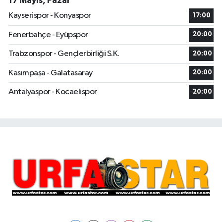
17 Mayıs, Pazar
Kayserispor - Konyaspor
17:00
Fenerbahçe - Eyüpspor
20:00
Trabzonspor - Gençlerbirliği S.K.
20:00
Kasımpaşa - Galatasaray
20:00
Antalyaspor - Kocaelispor
20:00