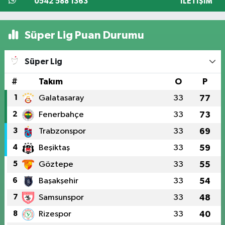
0542 588 1363
İLETIŞIM
Süper Lig Puan Durumu
Süper Lig
#
Takım
O
P
1
Galatasaray
33
77
2
Fenerbahçe
33
73
3
Trabzonspor
33
69
4
Beşiktaş
33
59
5
Göztepe
33
55
6
Başakşehir
33
54
7
Samsunspor
33
48
8
Rizespor
33
40