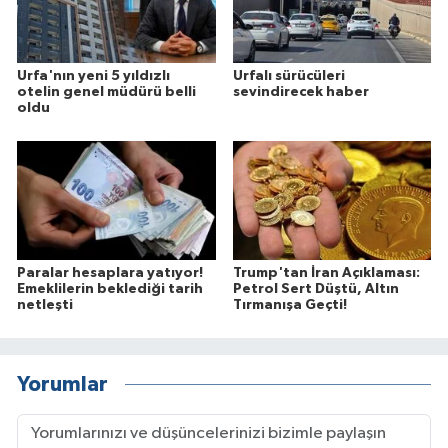
Urfa'nın yeni 5 yıldızlı
Urfalı sürücüleri
otelin genel müdürü belli
sevindirecek haber
oldu
Paralar hesaplara yatıyor!
Trump'tan İran Açıklaması:
Emeklilerin beklediği tarih
Petrol Sert Düştü, Altın
netleşti
Tırmanışa Geçti!
Yorumlar