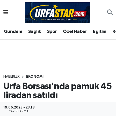
ASAYİS
Şanlıurfa Nöbetçi Eczaneler
Gündem
Sağlık
Spor
Özel Haber
Eğitim
R
ÇEVRE
Şanlıurfa Hava Durumu
DUNYA
Şanlıurfa Namaz Vakitleri
Eğitim
Şanlıurfa Trafik Yoğunluk Haritası
Ekonomi
Süper Lig Puan Durumu ve Fikstür
HABERLER
EKONOMI
Urfa Borsası'nda pamuk 45
Gündem
Tüm Manşetler
liradan satıldı
Kültür
Son Dakika Haberleri
19.06.2023 - 23:18
Magazin
Haber Arşivi
YAYINLANMA