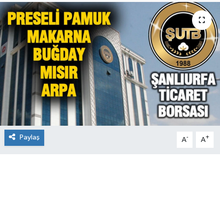
Paylaş
-
+
A
A