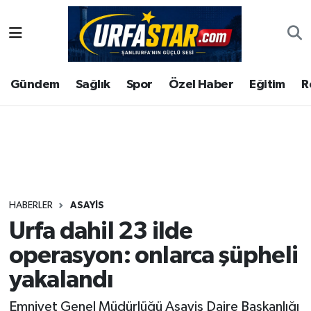
ASAYİS
Şanlıurfa Nöbetçi Eczaneler
Gündem
Sağlık
Spor
Özel Haber
Eğitim
R
ÇEVRE
Şanlıurfa Hava Durumu
DUNYA
Şanlıurfa Namaz Vakitleri
Eğitim
Şanlıurfa Trafik Yoğunluk Haritası
Ekonomi
Süper Lig Puan Durumu ve Fikstür
HABERLER
ASAYİS
Urfa dahil 23 ilde
Gündem
Tüm Manşetler
operasyon: onlarca şüpheli
Kültür
Son Dakika Haberleri
yakalandı
Magazin
Haber Arşivi
Emniyet Genel Müdürlüğü Asayiş Daire Başkanlığı