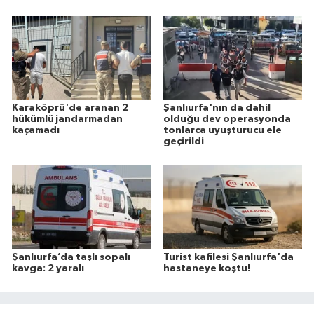
Karaköprü'de aranan 2
Şanlıurfa'nın da dahil
hükümlü jandarmadan
olduğu dev operasyonda
kaçamadı
tonlarca uyuşturucu ele
geçirildi
Şanlıurfa’da taşlı sopalı
Turist kafilesi Şanlıurfa'da
kavga: 2 yaralı
hastaneye koştu!