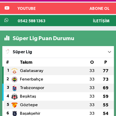
YOUTUBE
ABONE OL
0542 588 1363
İLETIŞIM
Süper Lig Puan Durumu
Süper Lig
#
Takım
O
P
1
Galatasaray
33
77
2
Fenerbahçe
33
73
3
Trabzonspor
33
69
4
Beşiktaş
33
59
5
Göztepe
33
55
6
Başakşehir
33
54