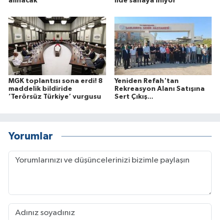
alınacak
ilde sahaya iniyor
MGK toplantısı sona erdi! 8
Yeniden Refah'tan
maddelik bildiride
Rekreasyon Alanı Satışına
‘Terörsüz Türkiye’ vurgusu
Sert Çıkış...
Yorumlar