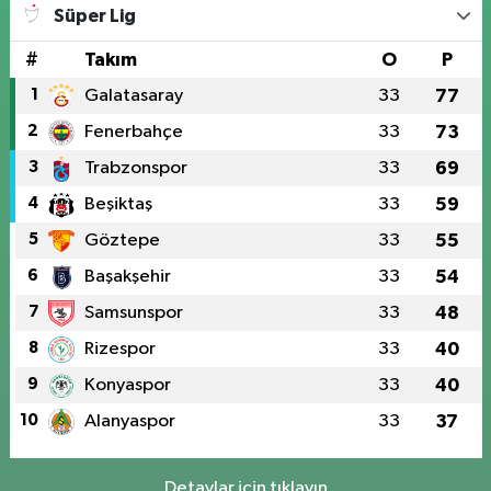
Süper Lig
#
Takım
O
P
1
Galatasaray
33
77
2
Fenerbahçe
33
73
3
Trabzonspor
33
69
4
Beşiktaş
33
59
5
Göztepe
33
55
6
Başakşehir
33
54
7
Samsunspor
33
48
8
Rizespor
33
40
9
Konyaspor
33
40
10
Alanyaspor
33
37
Detaylar için tıklayın