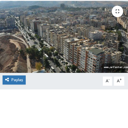
Paylaş
-
+
A
A