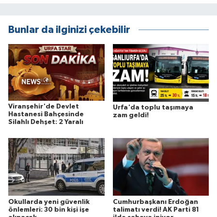
Bunlar da ilginizi çekebilir
Viranşehir'de Devlet
Urfa'da toplu taşımaya
Hastanesi Bahçesinde
zam geldi!
Silahlı Dehşet: 2 Yaralı
Okullarda yeni güvenlik
Cumhurbaşkanı Erdoğan
önlemleri: 30 bin kişi işe
talimatı verdi! AK Parti 81