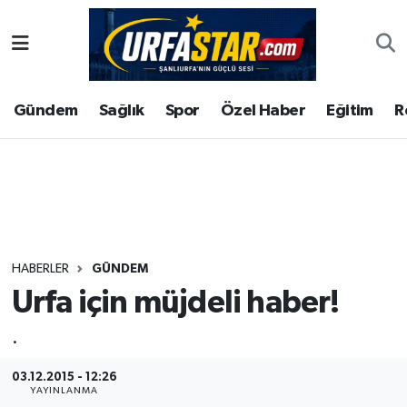
ASAYİS
Şanlıurfa Nöbetçi Eczaneler
Gündem
Sağlık
Spor
Özel Haber
Eğitim
R
ÇEVRE
Şanlıurfa Hava Durumu
DUNYA
Şanlıurfa Namaz Vakitleri
Eğitim
Şanlıurfa Trafik Yoğunluk Haritası
Ekonomi
Süper Lig Puan Durumu ve Fikstür
HABERLER
GÜNDEM
Urfa için müjdeli haber!
Gündem
Tüm Manşetler
.
Kültür
Son Dakika Haberleri
03.12.2015 - 12:26
Magazin
Haber Arşivi
YAYINLANMA