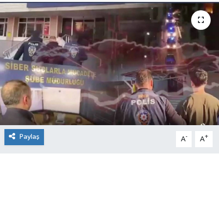
Paylaş
-
+
A
A