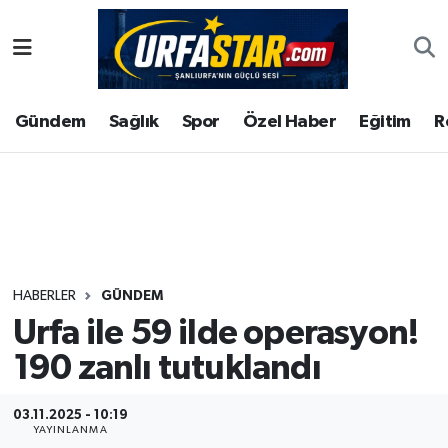
ASAYİS
Şanlıurfa Nöbetçi Eczaneler
Gündem
Sağlık
Spor
Özel Haber
Eğitim
R
ÇEVRE
Şanlıurfa Hava Durumu
DUNYA
Şanlıurfa Namaz Vakitleri
Eğitim
Şanlıurfa Trafik Yoğunluk Haritası
Ekonomi
Süper Lig Puan Durumu ve Fikstür
HABERLER
GÜNDEM
Urfa ile 59 ilde operasyon!
Gündem
Tüm Manşetler
190 zanlı tutuklandı
Kültür
Son Dakika Haberleri
03.11.2025 - 10:19
Magazin
Haber Arşivi
YAYINLANMA