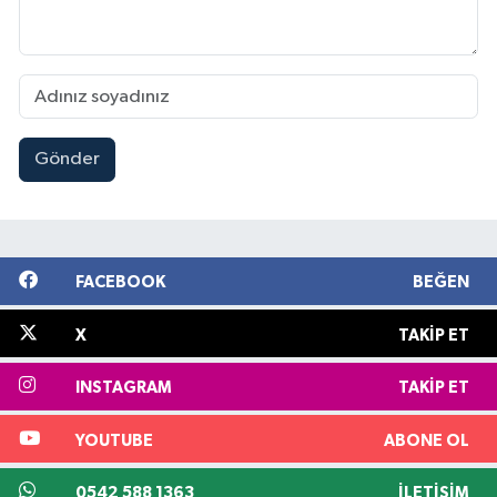
Gönder
FACEBOOK
BEĞEN
X
TAKIP ET
INSTAGRAM
TAKIP ET
YOUTUBE
ABONE OL
0542 588 1363
İLETIŞIM