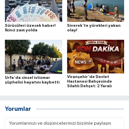
Sürücüleri üzecek haber!
Siverek'te yürekleri yakan
İkinci zam yolda
olay!
Viranşehir'de Devlet
Urfa'da cinsel istismar
Hastanesi Bahçesinde
şüphelisi hayatını kaybetti
Silahlı Dehşet: 2 Yaralı
Yorumlar