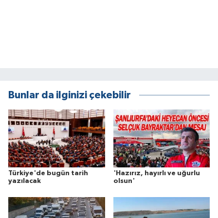
Bunlar da ilginizi çekebilir
Türkiye'de bugün tarih
'Hazırız, hayırlı ve uğurlu
yazılacak
olsun'