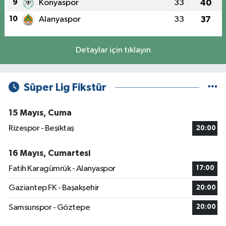
9
Konyaspor
33
40
10
Alanyaspor
33
37
Detaylar için tıklayın
Süper Lig Fikstür
15 Mayıs, Cuma
Rizespor - Beşiktaş
20:00
16 Mayıs, Cumartesi
Fatih Karagümrük - Alanyaspor
17:00
Gaziantep FK - Başakşehir
20:00
Samsunspor - Göztepe
20:00