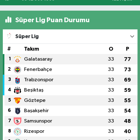
Süper Lig Puan Durumu
Süper Lig
#
Takım
O
P
1
Galatasaray
33
77
2
Fenerbahçe
33
73
3
Trabzonspor
33
69
4
Beşiktaş
33
59
5
Göztepe
33
55
6
Başakşehir
33
54
7
Samsunspor
33
48
8
Rizespor
33
40