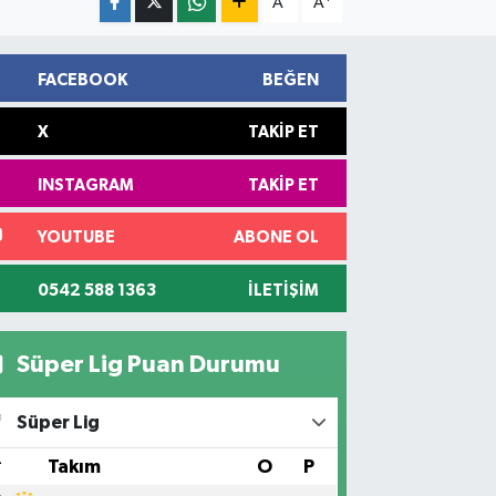
A
A
FACEBOOK
BEĞEN
X
TAKIP ET
INSTAGRAM
TAKIP ET
YOUTUBE
ABONE OL
0542 588 1363
İLETIŞIM
Süper Lig Puan Durumu
Süper Lig
#
Takım
O
P