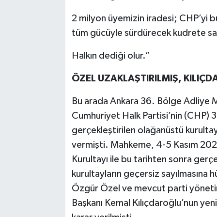
2 milyon üyemizin iradesi; CHP’yi 
tüm gücüyle sürdürecek kudrete sah
Halkın dediği olur.”
ÖZEL UZAKLAŞTIRILMIŞ, KILIÇD
Bu arada Ankara 36. Bölge Adliye 
Cumhuriyet Halk Partisi’nin (CHP) 
gerçekleştirilen olağanüstü kurultayl
vermişti. Mahkeme, 4-5 Kasım 2023
Kurultayı ile bu tarihten sonra gerç
kurultayların geçersiz sayılmasına 
Özgür Özel ve mevcut parti yöneti
Başkanı Kemal Kılıçdaroğlu’nun ye