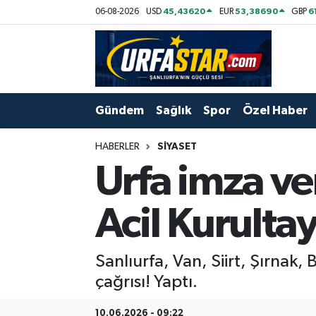
45,43620
53,38690
6
06-08-2026
USD
EUR
GBP
ASAYİS
Şanlıurfa Nöbetçi Eczaneler
ÇEVRE
Şanlıurfa Hava Durumu
Gündem
Sağlık
Spor
Özel Haber
DUNYA
Şanlıurfa Namaz Vakitleri
HABERLER
SIYASET
Eğitim
Şanlıurfa Trafik Yoğunluk Haritası
Urfa imza ve
Ekonomi
Süper Lig Puan Durumu ve Fikstür
Acil Kurultay
Gündem
Tüm Manşetler
Sanlıurfa, Van, Siirt, Şırnak, 
Kültür
Son Dakika Haberleri
çağrısı! Yaptı.
Magazin
Haber Arşivi
10.06.2026 - 09:22