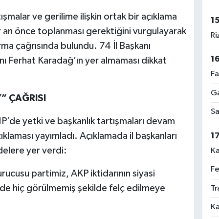
ışmalar ve gerilime ilişkin ortak bir açıklama
1
bir an önce toplanması gerektiğini vurgulayarak
Ri
rma çağrısında bulundu. 74 İl Başkanı
1
anı Ferhat Karadağ’ın yer almaması dikkat
Fa
Ga
” ÇAĞRISI
Sa
P’de yetki ve başkanlık tartışmaları devam
ıklaması yayımladı. Açıklamada il başkanları
1
delere yer verdi:
Ka
Fe
ucusu partimiz, AKP iktidarının siyasi
zde hiç görülmemiş şekilde felç edilmeye
Tr
Ka