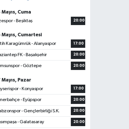
5 Mayıs, Cuma
zespor - Beşiktaş
20:00
6 Mayıs, Cumartesi
tih Karagümrük - Alanyaspor
17:00
ziantep FK - Başakşehir
20:00
msunspor - Göztepe
20:00
7 Mayıs, Pazar
yserispor - Konyaspor
17:00
nerbahçe - Eyüpspor
20:00
abzonspor - Gençlerbirliği S.K.
20:00
sımpaşa - Galatasaray
20:00