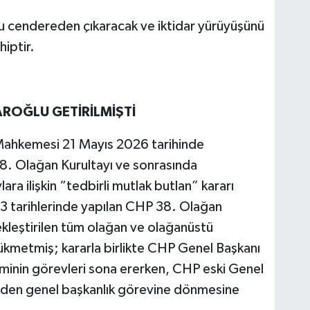
bu cendereden çıkaracak ve iktidar yürüyüşünü
iptir.
AROĞLU GETİRİLMİŞTİ
Mahkemesi 21 Mayıs 2026 tarihinde
38. Olağan Kurultayı ve sonrasında
ara ilişkin “tedbirli mutlak butlan” kararı
 tarihlerinde yapılan CHP 38. Olağan
ekleştirilen tüm olağan ve olağanüstü
hükmetmiş; kararla birlikte CHP Genel Başkanı
minin görevleri sona ererken, CHP eski Genel
niden genel başkanlık görevine dönmesine