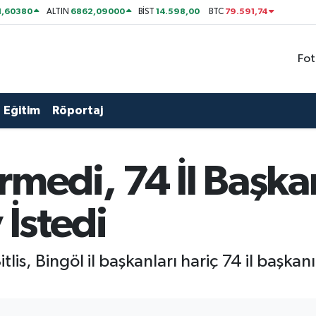
1,60380
6862,09000
14.598,00
79.591,74
ALTIN
BİST
BTC
Fot
Eğitim
Röportaj
rmedi, 74 İl Başk
 İstedi
Bitlis, Bingöl il başkanları hariç 74 il başk