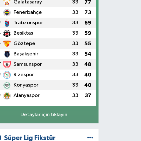
1
Galatasaray
33
77
2
Fenerbahçe
33
73
3
Trabzonspor
33
69
4
Beşiktaş
33
59
5
Göztepe
33
55
6
Başakşehir
33
54
7
Samsunspor
33
48
8
Rizespor
33
40
9
Konyaspor
33
40
0
Alanyaspor
33
37
Detaylar için tıklayın
Süper Lig Fikstür