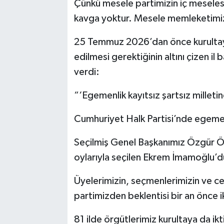
Çünkü mesele partimizin iç meselesi 
kavga yoktur. Mesele memleketimizdi
25 Temmuz 2026’dan önce kurultayın
edilmesi gerektiğinin altını çizen il
verdi:
“‘Egemenlik kayıtsız şartsız milletin
Cumhuriyet Halk Partisi’nde egemenl
Seçilmiş Genel Başkanımız Özgür Öz
oylarıyla seçilen Ekrem İmamoğlu’d
Üyelerimizin, seçmenlerimizin ve ceb
partimizden beklentisi bir an önce 
81 ilde örgütlerimiz kurultaya da ikt