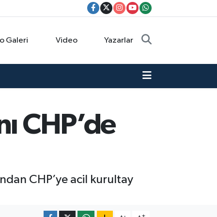
o Galeri
Video
Yazarlar
anı CHP’de
anından CHP’ye acil kurultay
-
+