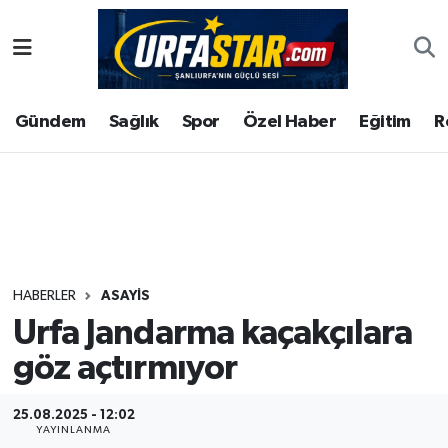
ASAYİS
Şanlıurfa Nöbetçi Eczaneler
Gündem
Sağlık
Spor
Özel Haber
Eğitim
R
ÇEVRE
Şanlıurfa Hava Durumu
DUNYA
Şanlıurfa Namaz Vakitleri
Eğitim
Şanlıurfa Trafik Yoğunluk Haritası
Ekonomi
Süper Lig Puan Durumu ve Fikstür
HABERLER
ASAYİS
Urfa Jandarma kaçakçılara
Gündem
Tüm Manşetler
göz açtırmıyor
Kültür
Son Dakika Haberleri
25.08.2025 - 12:02
Magazin
Haber Arşivi
YAYINLANMA