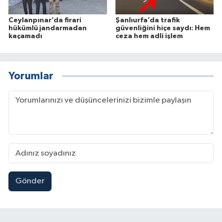
Ceylanpınar’da firari
Şanlıurfa’da trafik
hükümlü jandarmadan
güvenliğini hiçe saydı: Hem
kaçamadı
ceza hem adli işlem
Yorumlar
Gönder