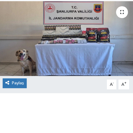
Paylaş
-
+
A
A