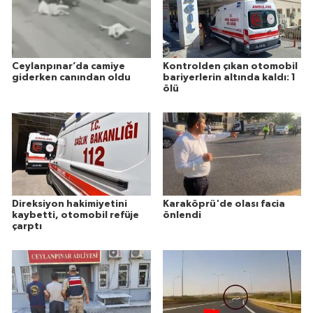
Ceylanpınar’da camiye
Kontrolden çıkan otomobil
giderken canından oldu
bariyerlerin altında kaldı: 1
ölü
Direksiyon hakimiyetini
Karaköprü'de olası facia
kaybetti, otomobil refüje
önlendi
çarptı