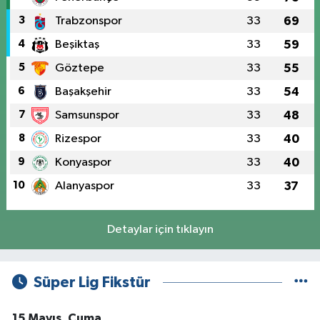
3
Trabzonspor
33
69
4
Beşiktaş
33
59
5
Göztepe
33
55
6
Başakşehir
33
54
7
Samsunspor
33
48
8
Rizespor
33
40
9
Konyaspor
33
40
10
Alanyaspor
33
37
Detaylar için tıklayın
Süper Lig Fikstür
15 Mayıs, Cuma