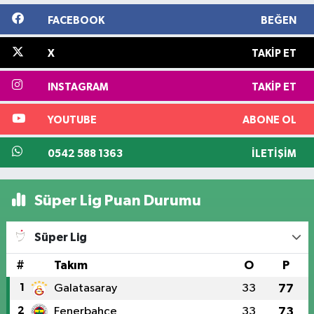
FACEBOOK
BEĞEN
X
TAKIP ET
INSTAGRAM
TAKIP ET
YOUTUBE
ABONE OL
0542 588 1363
İLETIŞIM
Süper Lig Puan Durumu
Süper Lig
#
Takım
O
P
1
Galatasaray
33
77
2
Fenerbahçe
33
73