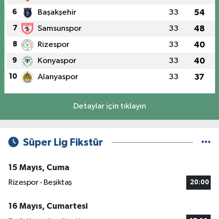
6
Başakşehir
33
54
7
Samsunspor
33
48
8
Rizespor
33
40
9
Konyaspor
33
40
10
Alanyaspor
33
37
Detaylar için tıklayın
Süper Lig Fikstür
15 Mayıs, Cuma
Rizespor - Beşiktaş
20:00
16 Mayıs, Cumartesi