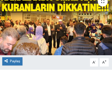
Paylaş
-
+
A
A