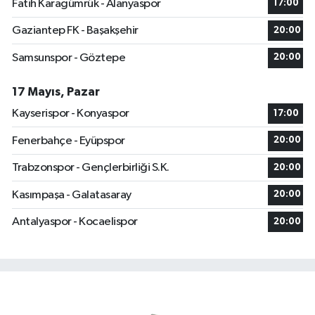
Fatih Karagümrük - Alanyaspor
17:00
Gaziantep FK - Başakşehir
20:00
Samsunspor - Göztepe
20:00
17 Mayıs, Pazar
Kayserispor - Konyaspor
17:00
Fenerbahçe - Eyüpspor
20:00
Trabzonspor - Gençlerbirliği S.K.
20:00
Kasımpaşa - Galatasaray
20:00
Antalyaspor - Kocaelispor
20:00