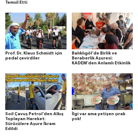
Temsil Etti
Prof. Dr. Klaus Schmidt için
Balıklıgöl’de Birlik ve
pedal çevirdiler
Beraberlik Aşuresi:
KADEM’den Anlamlı Etkinlik
Soil Çavuş Petrol’den Alkış
İlgi var ama yetişen çırak
Toplayan Hareket:
yok!
Sürücülere Aşure İkram
Edildi