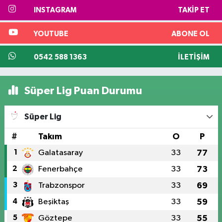
INSTAGRAM
TAKIP ET
YOUTUBE
ABONE OL
0542 588 1363
İLETIŞIM
Süper Lig Puan Durumu
Süper Lig
#
Takım
O
P
1
Galatasaray
33
77
2
Fenerbahçe
33
73
3
Trabzonspor
33
69
4
Beşiktaş
33
59
5
Göztepe
33
55