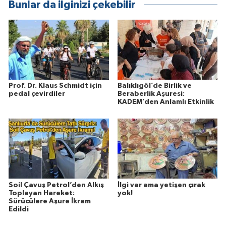
Bunlar da ilginizi çekebilir
Prof. Dr. Klaus Schmidt için
Balıklıgöl’de Birlik ve
pedal çevirdiler
Beraberlik Aşuresi:
KADEM’den Anlamlı Etkinlik
Soil Çavuş Petrol’den Alkış
İlgi var ama yetişen çırak
Toplayan Hareket:
yok!
Sürücülere Aşure İkram
Edildi