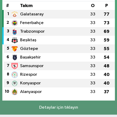
#
Takım
O
P
1
Galatasaray
33
77
2
Fenerbahçe
33
73
3
Trabzonspor
33
69
4
Beşiktaş
33
59
5
Göztepe
33
55
6
Başakşehir
33
54
7
Samsunspor
33
48
8
Rizespor
33
40
9
Konyaspor
33
40
10
Alanyaspor
33
37
Detaylar için tıklayın