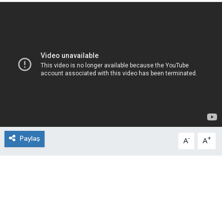
Paylaş
-
+
A
A