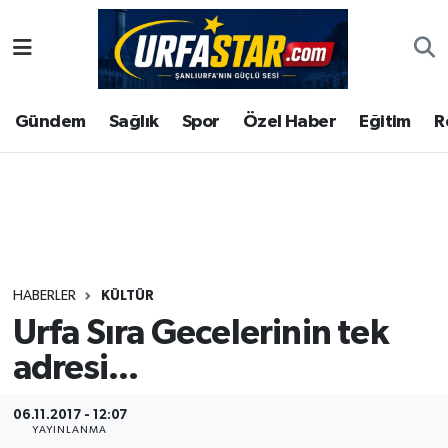
ASAYİS
Şanlıurfa Nöbetçi Eczaneler
Gündem
Sağlık
Spor
Özel Haber
Eğitim
R
ÇEVRE
Şanlıurfa Hava Durumu
DUNYA
Şanlıurfa Namaz Vakitleri
Eğitim
Şanlıurfa Trafik Yoğunluk Haritası
Ekonomi
Süper Lig Puan Durumu ve Fikstür
HABERLER
KÜLTÜR
Urfa Sıra Gecelerinin tek
Gündem
Tüm Manşetler
adresi...
Kültür
Son Dakika Haberleri
06.11.2017 - 12:07
Magazin
Haber Arşivi
YAYINLANMA