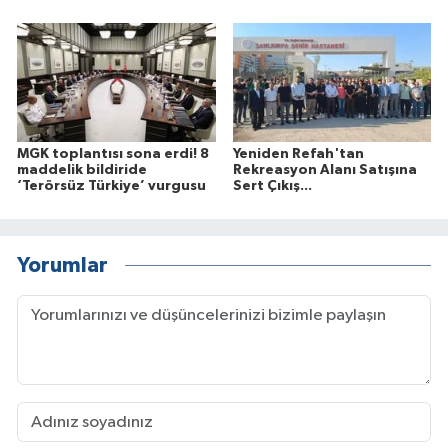
MGK toplantısı sona erdi! 8
Yeniden Refah'tan
maddelik bildiride
Rekreasyon Alanı Satışına
‘Terörsüz Türkiye’ vurgusu
Sert Çıkış...
Yorumlar