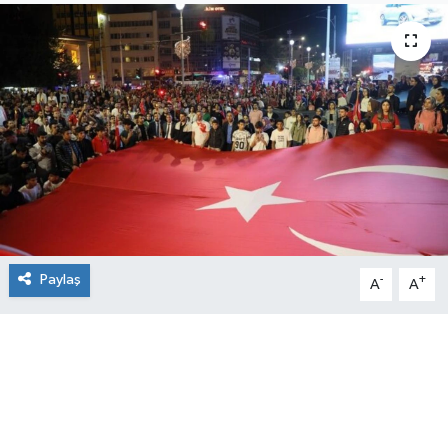
Paylaş
-
+
A
A