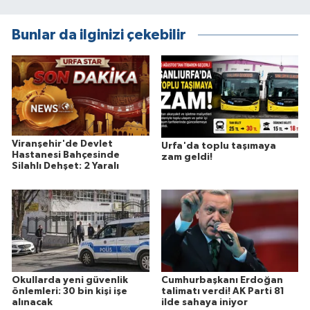
Bunlar da ilginizi çekebilir
Viranşehir'de Devlet
Urfa'da toplu taşımaya
Hastanesi Bahçesinde
zam geldi!
Silahlı Dehşet: 2 Yaralı
Okullarda yeni güvenlik
Cumhurbaşkanı Erdoğan
önlemleri: 30 bin kişi işe
talimatı verdi! AK Parti 81
alınacak
ilde sahaya iniyor