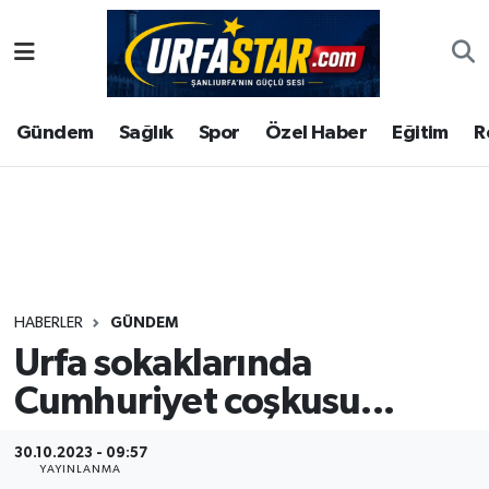
ASAYİS
Şanlıurfa Nöbetçi Eczaneler
Gündem
Sağlık
Spor
Özel Haber
Eğitim
R
ÇEVRE
Şanlıurfa Hava Durumu
DUNYA
Şanlıurfa Namaz Vakitleri
Eğitim
Şanlıurfa Trafik Yoğunluk Haritası
Ekonomi
Süper Lig Puan Durumu ve Fikstür
HABERLER
GÜNDEM
Urfa sokaklarında
Gündem
Tüm Manşetler
Cumhuriyet coşkusu...
Kültür
Son Dakika Haberleri
30.10.2023 - 09:57
Magazin
Haber Arşivi
YAYINLANMA