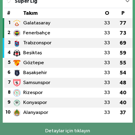
Süper Lig
#
Takım
O
P
1
Galatasaray
33
77
2
Fenerbahçe
33
73
3
Trabzonspor
33
69
4
Beşiktaş
33
59
5
Göztepe
33
55
6
Başakşehir
33
54
7
Samsunspor
33
48
8
Rizespor
33
40
9
Konyaspor
33
40
10
Alanyaspor
33
37
Detaylar için tıklayın