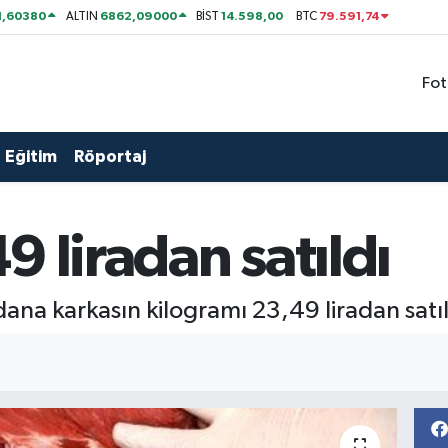
1,60380
6862,09000
14.598,00
79.591,74
ALTIN
BİST
BTC
Fot
Eğitim
Röportaj
9 liradan satıldı
dana karkasın kilogramı 23,49 liradan satıl