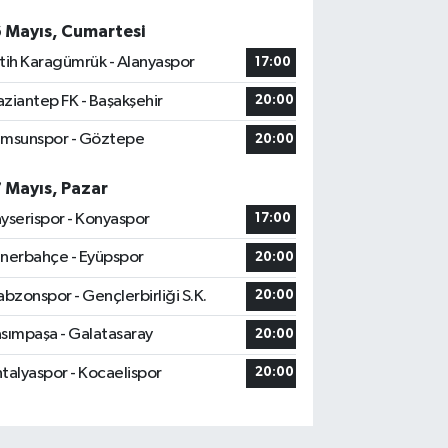
6 Mayıs, Cumartesi
tih Karagümrük - Alanyaspor
17:00
ziantep FK - Başakşehir
20:00
msunspor - Göztepe
20:00
7 Mayıs, Pazar
yserispor - Konyaspor
17:00
nerbahçe - Eyüpspor
20:00
abzonspor - Gençlerbirliği S.K.
20:00
sımpaşa - Galatasaray
20:00
talyaspor - Kocaelispor
20:00