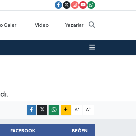
o Galeri
Video
Yazarlar
dı.
-
+
A
A
FACEBOOK
BEĞEN