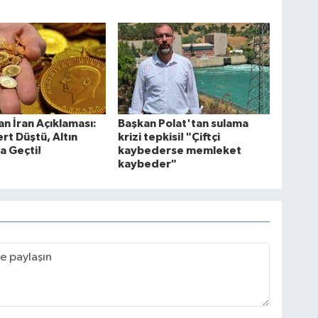
n İran Açıklaması:
Başkan Polat'tan sulama
ert Düştü, Altın
krizi tepkisi! "Çiftçi
a Geçti!
kaybederse memleket
kaybeder"