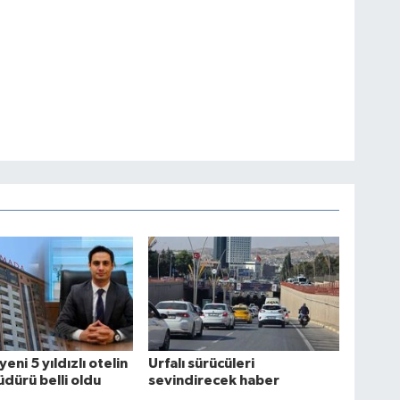
yeni 5 yıldızlı otelin
Urfalı sürücüleri
dürü belli oldu
sevindirecek haber