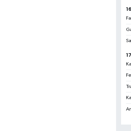
1
Fa
Ga
Sa
1
Ka
Fe
Tr
Ka
An