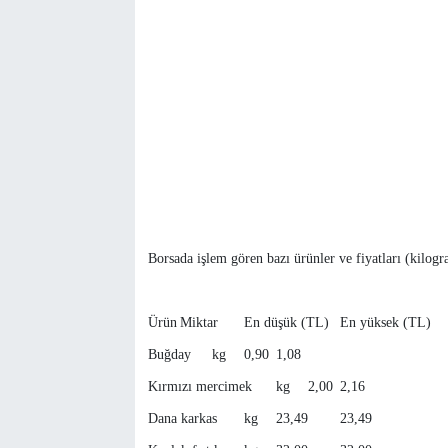
Borsada işlem gören bazı ürünler ve fiyatları (kilog
Ürün
Miktar
En düşük (TL)
En yüksek (TL)
Buğday
kg
0,90
1,08
Kırmızı mercimek
kg
2,00
2,16
Dana karkas
kg
23,49
23,49