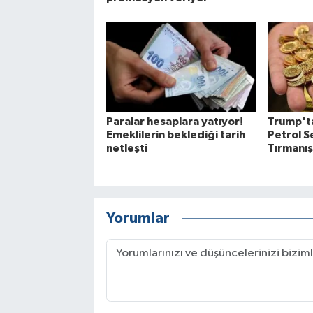
Paralar hesaplara yatıyor!
Trump'ta
Emeklilerin beklediği tarih
Petrol S
netleşti
Tırmanış
Yorumlar