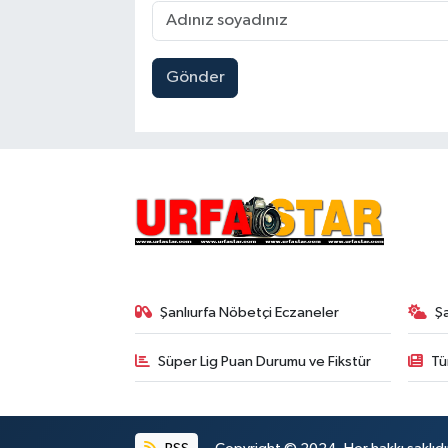
Gönder
Şanlıurfa Nöbetçi Eczaneler
Ş
Süper Lig Puan Durumu ve Fikstür
Tü