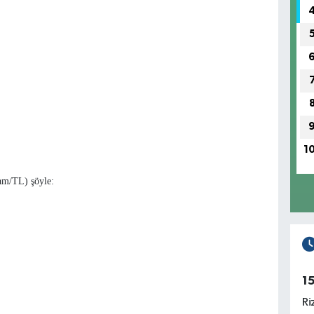
1
ram/TL) şöyle:
1
Ri