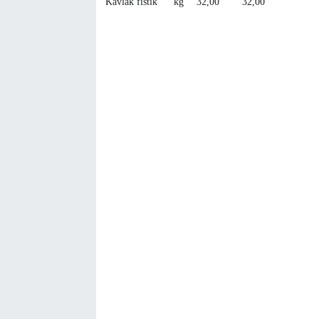
Kavlak fıstık
kg
32,00
32,00