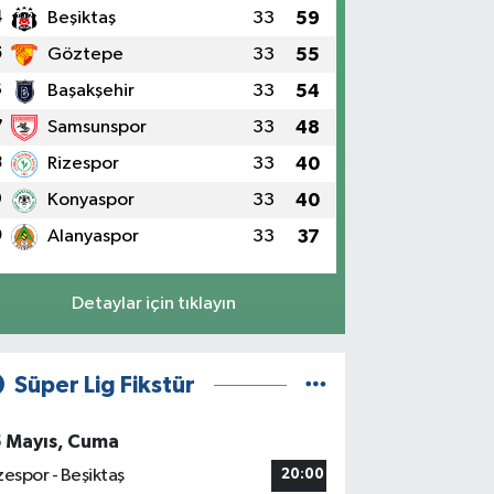
4
Beşiktaş
33
59
5
Göztepe
33
55
6
Başakşehir
33
54
7
Samsunspor
33
48
8
Rizespor
33
40
9
Konyaspor
33
40
0
Alanyaspor
33
37
Detaylar için tıklayın
Süper Lig Fikstür
5 Mayıs, Cuma
zespor - Beşiktaş
20:00