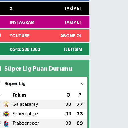
X
TAKIP ET
INSTAGRAM
TAKIP ET
YOUTUBE
ABONE OL
0542 588 1363
İLETIŞIM
Süper Lig Puan Durumu
Süper Lig
#
Takım
O
P
1
Galatasaray
33
77
2
Fenerbahçe
33
73
3
Trabzonspor
33
69