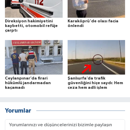
Direksiyon hakimiyetini
Karaköprü'de olası facia
kaybetti, otomobil refüje
önlendi
çarptı
Ceylanpınar’da firari
Şanlıurfa’da trafik
hükümlü jandarmadan
güvenliğini hiçe saydı: Hem
kaçamadı
ceza hem adli işlem
Yorumlar