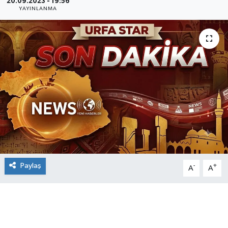
20.09.2023 - 19:56
YAYINLANMA
Paylaş
-
+
A
A