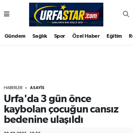
ASAYİS
Şanlıurfa Nöbetçi Eczaneler
Gündem
Sağlık
Spor
Özel Haber
Eğitim
R
ÇEVRE
Şanlıurfa Hava Durumu
DUNYA
Şanlıurfa Namaz Vakitleri
Eğitim
Şanlıurfa Trafik Yoğunluk Haritası
Ekonomi
Süper Lig Puan Durumu ve Fikstür
HABERLER
ASAYİS
Urfa'da 3 gün önce
Gündem
Tüm Manşetler
kaybolan çocuğun cansız
Kültür
Son Dakika Haberleri
bedenine ulaşıldı
Magazin
Haber Arşivi