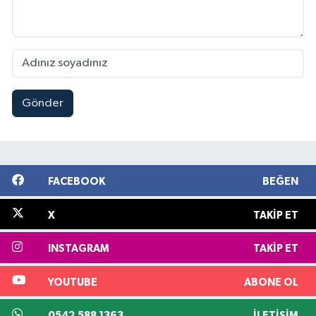
Gönder
FACEBOOK
BEĞEN
X
TAKIP ET
INSTAGRAM
TAKIP ET
YOUTUBE
ABONE OL
0542 588 1363
İLETIŞIM