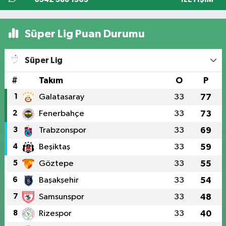
Süper Lig Puan Durumu
Süper Lig
#
Takım
O
P
1
Galatasaray
33
77
2
Fenerbahçe
33
73
3
Trabzonspor
33
69
4
Beşiktaş
33
59
5
Göztepe
33
55
6
Başakşehir
33
54
7
Samsunspor
33
48
8
Rizespor
33
40