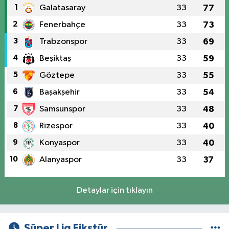
1
Galatasaray
33
77
2
Fenerbahçe
33
73
3
Trabzonspor
33
69
4
Beşiktaş
33
59
5
Göztepe
33
55
6
Başakşehir
33
54
7
Samsunspor
33
48
8
Rizespor
33
40
9
Konyaspor
33
40
10
Alanyaspor
33
37
Detaylar için tıklayın
Süper Lig Fikstür