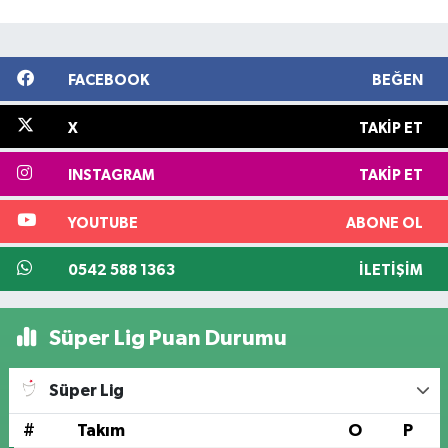
FACEBOOK
BEĞEN
X
TAKIP ET
INSTAGRAM
TAKIP ET
YOUTUBE
ABONE OL
0542 588 1363
İLETIŞIM
Süper Lig Puan Durumu
Süper Lig
#
Takım
O
P