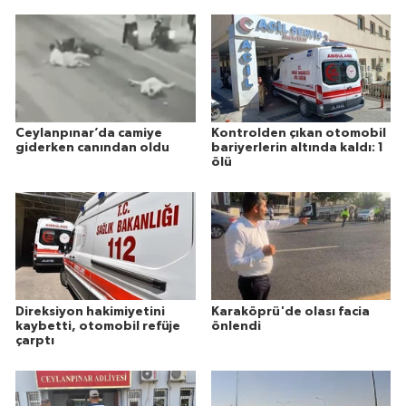
Ceylanpınar’da camiye
Kontrolden çıkan otomobil
giderken canından oldu
bariyerlerin altında kaldı: 1
ölü
Direksiyon hakimiyetini
Karaköprü'de olası facia
kaybetti, otomobil refüje
önlendi
çarptı