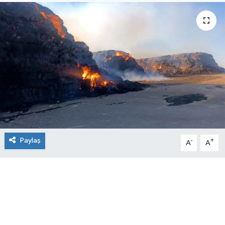
Paylaş
-
+
A
A