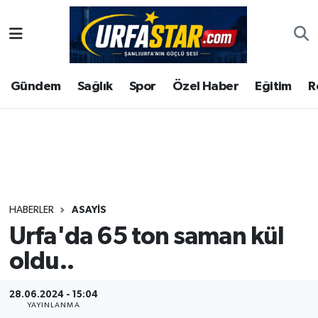
ASAYİS
Şanlıurfa Nöbetçi Eczaneler
Gündem
Sağlık
Spor
Özel Haber
Eğitim
R
ÇEVRE
Şanlıurfa Hava Durumu
DUNYA
Şanlıurfa Namaz Vakitleri
Eğitim
Şanlıurfa Trafik Yoğunluk Haritası
Ekonomi
Süper Lig Puan Durumu ve Fikstür
HABERLER
ASAYİS
Urfa'da 65 ton saman kül
Gündem
Tüm Manşetler
oldu..
Kültür
Son Dakika Haberleri
28.06.2024 - 15:04
Magazin
Haber Arşivi
YAYINLANMA