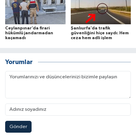
Ceylanpınar’da firari
Şanlıurfa’da trafik
hükümlü jandarmadan
güvenliğini hiçe saydı: Hem
kaçamadı
ceza hem adli işlem
Yorumlar
Gönder