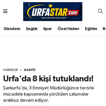
ASAYİS
Şanlıurfa Nöbetçi Eczaneler
Gündem
Sağlık
Spor
Özel Haber
Eğitim
R
ÇEVRE
Şanlıurfa Hava Durumu
DUNYA
Şanlıurfa Namaz Vakitleri
Eğitim
Şanlıurfa Trafik Yoğunluk Haritası
Ekonomi
Süper Lig Puan Durumu ve Fikstür
HABERLER
ASAYİS
Urfa'da 8 kişi tutuklandı!
Gündem
Tüm Manşetler
Şanlıurfa'da, İl Emniyet Müdürlüğünce terörle
Kültür
Son Dakika Haberleri
mücadele kapsamında yürütülen çalışmalar
aralıksız devam ediyor.
Magazin
Haber Arşivi