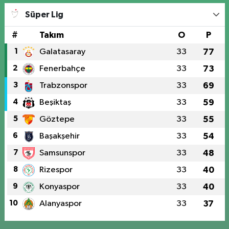
Süper Lig
#
Takım
O
P
1
Galatasaray
33
77
2
Fenerbahçe
33
73
3
Trabzonspor
33
69
4
Beşiktaş
33
59
5
Göztepe
33
55
6
Başakşehir
33
54
7
Samsunspor
33
48
8
Rizespor
33
40
9
Konyaspor
33
40
10
Alanyaspor
33
37