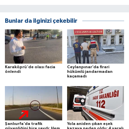
Bunlar da ilginizi çekebilir
Karaköprü'de olası facia
Ceylanpınar’da firari
önlendi
hükümlü jandarmadan
kaçamadı
Şanlıurfa’da trafik
Yola aniden çıkan eşek
güvenliğini hiçe saydı: Hem
kazaya neden oldu: 4 yaralı