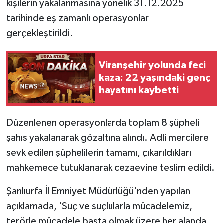
kişilerin yakalanmasına yönelik 31.12.2025
tarihinde eş zamanlı operasyonlar
gerçekleştirildi.
Viranşehir yolunda feci
kaza: 22 yaşındaki genç
hayatını kaybetti
Düzenlenen operasyonlarda toplam 8 şüpheli
şahıs yakalanarak gözaltına alındı. Adli mercilere
sevk edilen şüphelilerin tamamı, çıkarıldıkları
mahkemece tutuklanarak cezaevine teslim edildi.
Şanlıurfa İl Emniyet Müdürlüğü'nden yapılan
açıklamada, 'Suç ve suçlularla mücadelemiz,
terörle mücadele başta olmak üzere her alanda