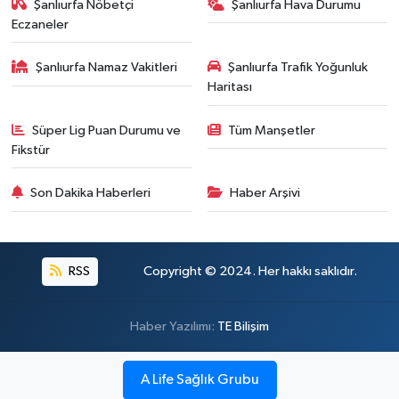
Şanlıurfa Nöbetçi
Şanlıurfa Hava Durumu
Eczaneler
Şanlıurfa Namaz Vakitleri
Şanlıurfa Trafik Yoğunluk
Haritası
Süper Lig Puan Durumu ve
Tüm Manşetler
Fikstür
Son Dakika Haberleri
Haber Arşivi
RSS
Copyright © 2024. Her hakkı saklıdır.
Haber Yazılımı:
TE Bilişim
A Life Sağlık Grubu