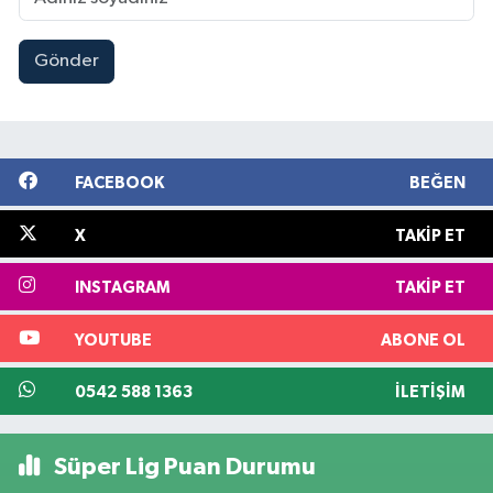
Gönder
FACEBOOK
BEĞEN
X
TAKIP ET
INSTAGRAM
TAKIP ET
YOUTUBE
ABONE OL
0542 588 1363
İLETIŞIM
Süper Lig Puan Durumu