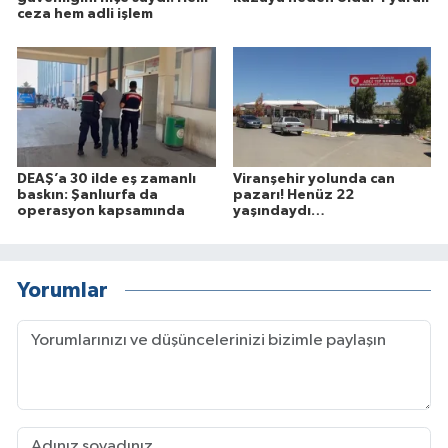
ceza hem adli işlem
DEAŞ’a 30 ilde eş zamanlı
Viranşehir yolunda can
baskın: Şanlıurfa da
pazarı! Henüz 22
operasyon kapsamında
yaşındaydı…
Yorumlar