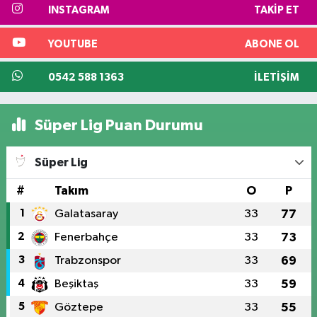
INSTAGRAM
TAKIP ET
YOUTUBE
ABONE OL
0542 588 1363
İLETIŞIM
Süper Lig Puan Durumu
Süper Lig
#
Takım
O
P
1
Galatasaray
33
77
2
Fenerbahçe
33
73
3
Trabzonspor
33
69
4
Beşiktaş
33
59
5
Göztepe
33
55