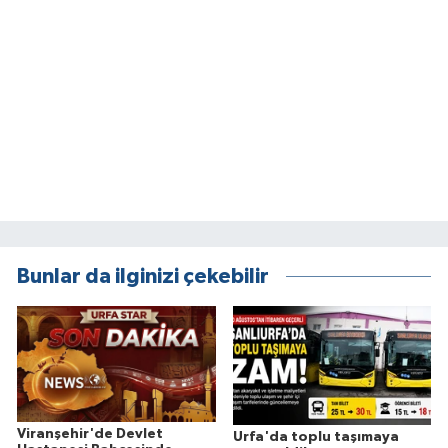
Bunlar da ilginizi çekebilir
Viranşehir'de Devlet
Urfa'da toplu taşımaya