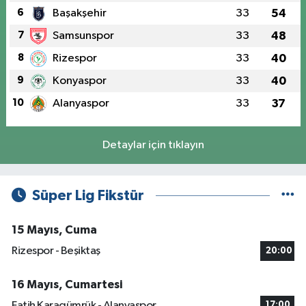
6
Başakşehir
33
54
7
Samsunspor
33
48
8
Rizespor
33
40
9
Konyaspor
33
40
10
Alanyaspor
33
37
Detaylar için tıklayın
Süper Lig Fikstür
15 Mayıs, Cuma
Rizespor - Beşiktaş
20:00
16 Mayıs, Cumartesi
Fatih Karagümrük - Alanyaspor
17:00