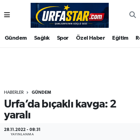
ASAYİS
Şanlıurfa Nöbetçi Eczaneler
Gündem
Sağlık
Spor
Özel Haber
Eğitim
R
ÇEVRE
Şanlıurfa Hava Durumu
DUNYA
Şanlıurfa Namaz Vakitleri
Eğitim
Şanlıurfa Trafik Yoğunluk Haritası
Ekonomi
Süper Lig Puan Durumu ve Fikstür
HABERLER
GÜNDEM
Urfa’da bıçaklı kavga: 2
Gündem
Tüm Manşetler
yaralı
Kültür
Son Dakika Haberleri
28.11.2022 - 08:31
Magazin
Haber Arşivi
YAYINLANMA