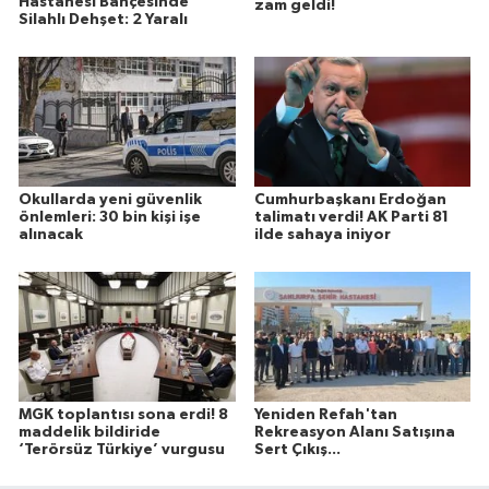
Hastanesi Bahçesinde
zam geldi!
Silahlı Dehşet: 2 Yaralı
Okullarda yeni güvenlik
Cumhurbaşkanı Erdoğan
önlemleri: 30 bin kişi işe
talimatı verdi! AK Parti 81
alınacak
ilde sahaya iniyor
MGK toplantısı sona erdi! 8
Yeniden Refah'tan
maddelik bildiride
Rekreasyon Alanı Satışına
‘Terörsüz Türkiye’ vurgusu
Sert Çıkış...