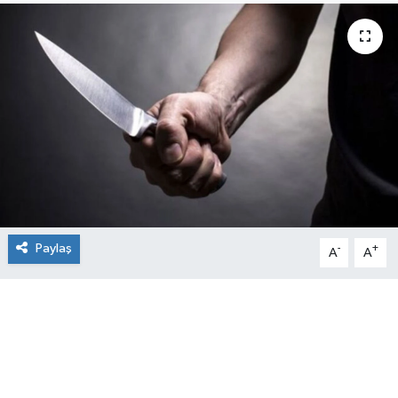
Paylaş
-
+
A
A