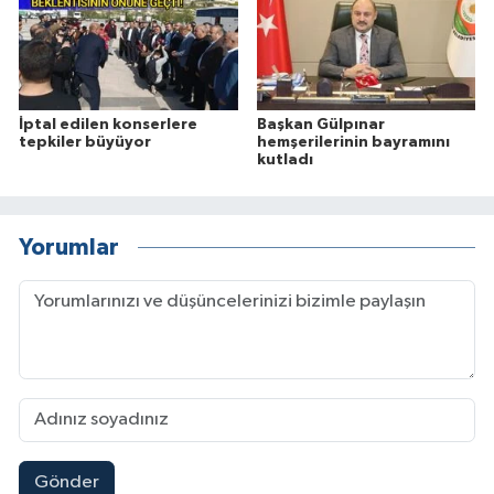
İptal edilen konserlere
Başkan Gülpınar
tepkiler büyüyor
hemşerilerinin bayramını
kutladı
Yorumlar
Gönder