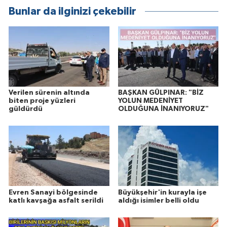
Bunlar da ilginizi çekebilir
Verilen sürenin altında
BAŞKAN GÜLPINAR: "BİZ
biten proje yüzleri
YOLUN MEDENİYET
güldürdü
OLDUĞUNA İNANIYORUZ"
Evren Sanayi bölgesinde
Büyükşehir'in kurayla işe
katlı kavşağa asfalt serildi
aldığı isimler belli oldu