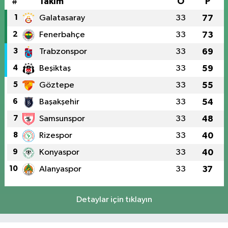
#
Takım
O
P
1
Galatasaray
33
77
2
Fenerbahçe
33
73
3
Trabzonspor
33
69
4
Beşiktaş
33
59
5
Göztepe
33
55
6
Başakşehir
33
54
7
Samsunspor
33
48
8
Rizespor
33
40
9
Konyaspor
33
40
10
Alanyaspor
33
37
Detaylar için tıklayın