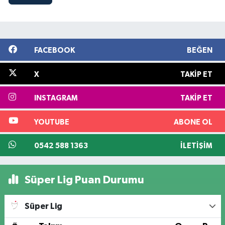
FACEBOOK
BEĞEN
X
TAKIP ET
INSTAGRAM
TAKIP ET
YOUTUBE
ABONE OL
0542 588 1363
İLETIŞIM
Süper Lig Puan Durumu
Süper Lig