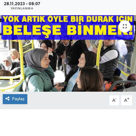
28.11.2023 - 08:07
YAYINLANMA
Paylaş
-
+
A
A