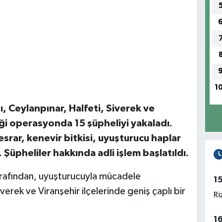
1
ı, Ceylanpınar, Halfeti, Siverek ve
iği operasyonda 15 şüpheliyi yakaladı.
rar, kenevir bitkisi, uyuşturucu haplar
i. Şüpheliler hakkında adli işlem başlatıldı.
tarafından, uyuşturucuyla mücadele
1
erek ve Viranşehir ilçelerinde geniş çaplı bir
Ri
1