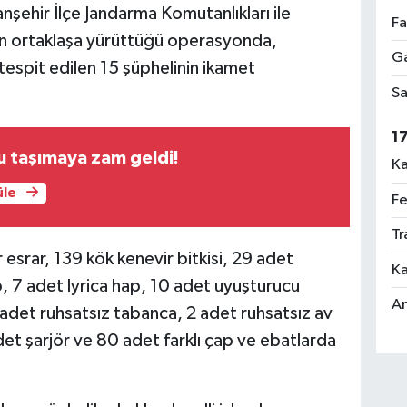
anşehir İlçe Jandarma Komutanlıkları ile
Fa
in ortaklaşa yürüttüğü operasyonda,
Ga
espit edilen 15 şüphelinin ikamet
Sa
1
u taşımaya zam geldi!
Ka
üle
Fe
Tr
esrar, 139 kök kenevir bitkisi, 29 adet
Ka
, 7 adet lyrica hap, 10 adet uyuşturucu
An
 adet ruhsatsız tabanca, 2 adet ruhsatsız av
det şarjör ve 80 adet farklı çap ve ebatlarda