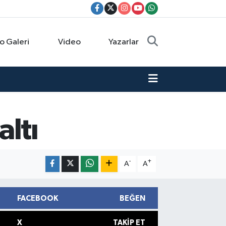
o Galeri
Video
Yazarlar
ltı
-
+
A
A
FACEBOOK
BEĞEN
X
TAKIP ET