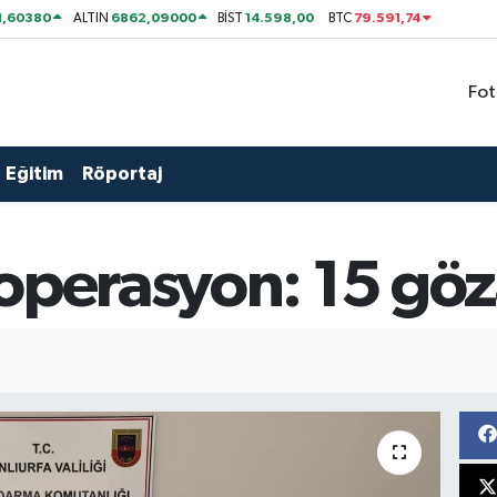
1,60380
6862,09000
14.598,00
79.591,74
ALTIN
BİST
BTC
Fot
Eğitim
Röportaj
operasyon: 15 göza