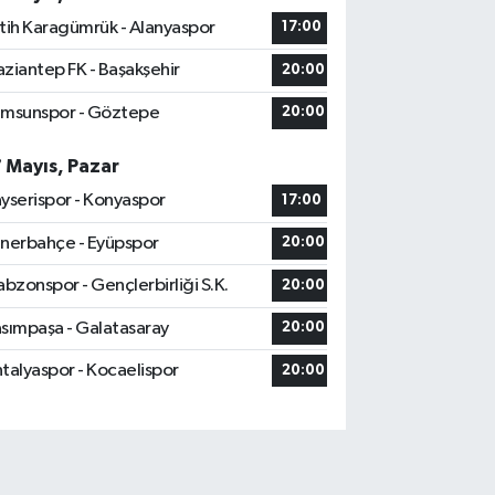
tih Karagümrük - Alanyaspor
17:00
ziantep FK - Başakşehir
20:00
msunspor - Göztepe
20:00
7 Mayıs, Pazar
yserispor - Konyaspor
17:00
nerbahçe - Eyüpspor
20:00
abzonspor - Gençlerbirliği S.K.
20:00
sımpaşa - Galatasaray
20:00
talyaspor - Kocaelispor
20:00