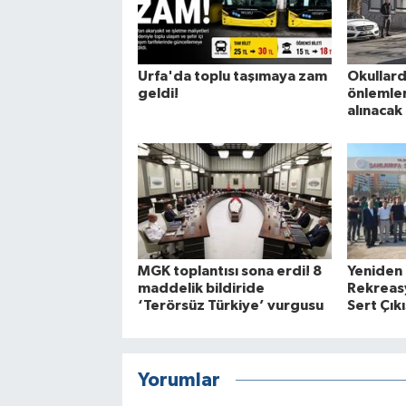
Urfa'da toplu taşımaya zam
Okullard
geldi!
önlemleri
alınacak
MGK toplantısı sona erdi! 8
Yeniden
maddelik bildiride
Rekreasy
‘Terörsüz Türkiye’ vurgusu
Sert Çıkı
Yorumlar