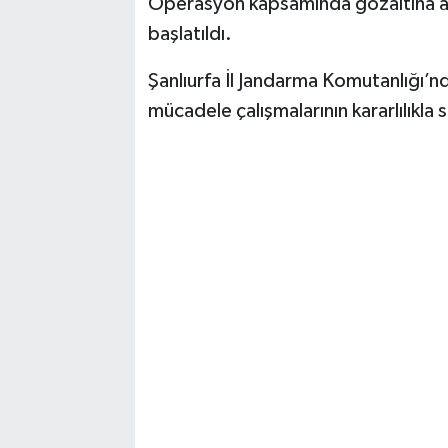
Operasyon kapsamında gözaltına alın
başlatıldı.
Şanlıurfa İl Jandarma Komutanlığı’n
mücadele çalışmalarının kararlılıkla