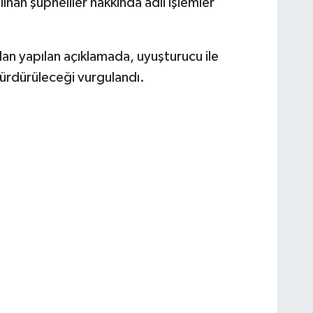
an şüpheliler hakkında adli işlemler
dan yapılan açıklamada, uyuşturucu ile
 sürdürüleceği vurgulandı.