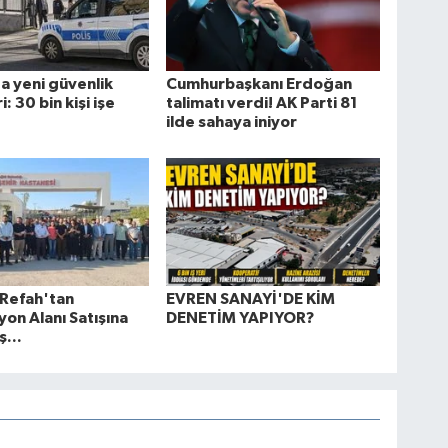
a yeni güvenlik
Cumhurbaşkanı Erdoğan
: 30 bin kişi işe
talimatı verdi! AK Parti 81
ilde sahaya iniyor
 Refah'tan
EVREN SANAYİ'DE KİM
on Alanı Satışına
DENETİM YAPIYOR?
ş...