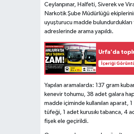
Ceylanpınar, Halfeti, Siverek ve Vir
Narkotik Şube Müdürlüğü ekiplerin
uyuşturucu madde bulundurdukları t
adreslerinde arama yapıldı.
Urfa'da topl
İçeriği Görünt
Yapılan aramalarda: 137 gram kubar 
kenevir tohumu, 38 adet galara hap
madde içiminde kullanılan aparat, 1
tüfeği, 1 adet kurusıkı tabanca, 4 a
fişek ele geçirildi.