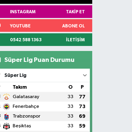
INSTAGRAM
TAKIP ET
YOUTUBE
ABONE OL
0542 588 1363
İLETIŞIM
Süper Lig Puan Durumu
Süper Lig
#
Takım
O
P
1
Galatasaray
33
77
2
Fenerbahçe
33
73
3
Trabzonspor
33
69
4
Beşiktaş
33
59