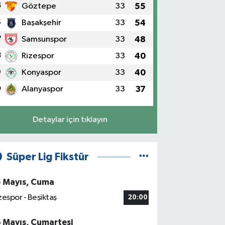
5
Göztepe
33
55
6
Başakşehir
33
54
7
Samsunspor
33
48
8
Rizespor
33
40
9
Konyaspor
33
40
0
Alanyaspor
33
37
Detaylar için tıklayın
Süper Lig Fikstür
5 Mayıs, Cuma
zespor - Beşiktaş
20:00
6 Mayıs, Cumartesi