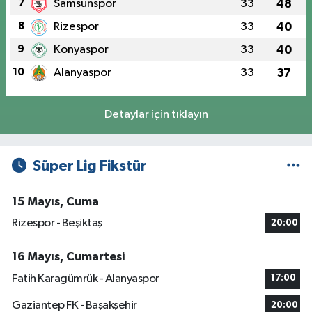
7
Samsunspor
33
48
8
Rizespor
33
40
9
Konyaspor
33
40
10
Alanyaspor
33
37
Detaylar için tıklayın
Süper Lig Fikstür
15 Mayıs, Cuma
Rizespor - Beşiktaş
20:00
16 Mayıs, Cumartesi
Fatih Karagümrük - Alanyaspor
17:00
Gaziantep FK - Başakşehir
20:00