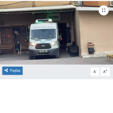
Paylaş
-
+
A
A