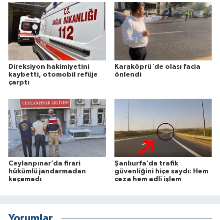
Direksiyon hakimiyetini
Karaköprü'de olası facia
kaybetti, otomobil refüje
önlendi
çarptı
Ceylanpınar’da firari
Şanlıurfa’da trafik
hükümlü jandarmadan
güvenliğini hiçe saydı: Hem
kaçamadı
ceza hem adli işlem
Yorumlar