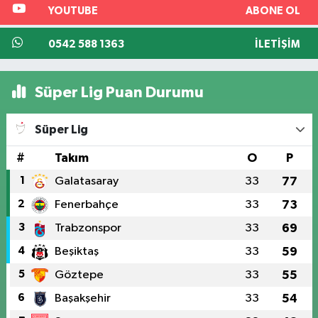
YOUTUBE
ABONE OL
0542 588 1363
İLETIŞIM
Süper Lig Puan Durumu
Süper Lig
#
Takım
O
P
1
Galatasaray
33
77
2
Fenerbahçe
33
73
3
Trabzonspor
33
69
4
Beşiktaş
33
59
5
Göztepe
33
55
6
Başakşehir
33
54