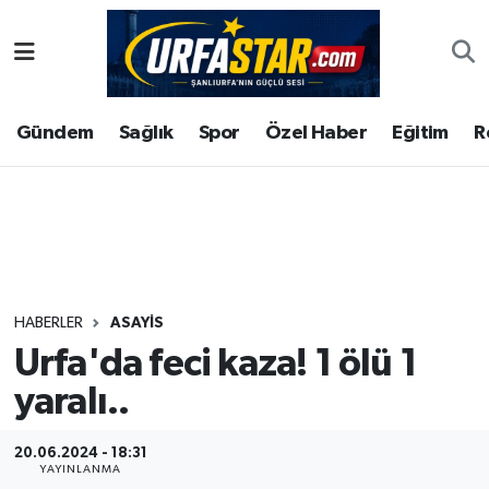
ASAYİS
Şanlıurfa Nöbetçi Eczaneler
Gündem
Sağlık
Spor
Özel Haber
Eğitim
R
ÇEVRE
Şanlıurfa Hava Durumu
DUNYA
Şanlıurfa Namaz Vakitleri
Eğitim
Şanlıurfa Trafik Yoğunluk Haritası
Ekonomi
Süper Lig Puan Durumu ve Fikstür
HABERLER
ASAYİS
Urfa'da feci kaza! 1 ölü 1
Gündem
Tüm Manşetler
yaralı..
Kültür
Son Dakika Haberleri
20.06.2024 - 18:31
Magazin
Haber Arşivi
YAYINLANMA