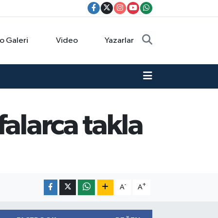
o Galeri
Video
Yazarlar
alarca takla
-
+
A
A