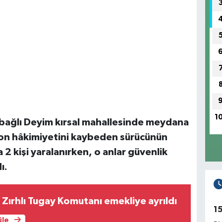
1
e bağlı Deyim kırsal mahallesinde meydana
yon hâkimiyetini kaybeden sürücünün
a 2 kişi yaralanırken, o anlar güvenlik
ı.
. Zırhlı Tugay Komutanı emekliye ayrıldı
1
üle