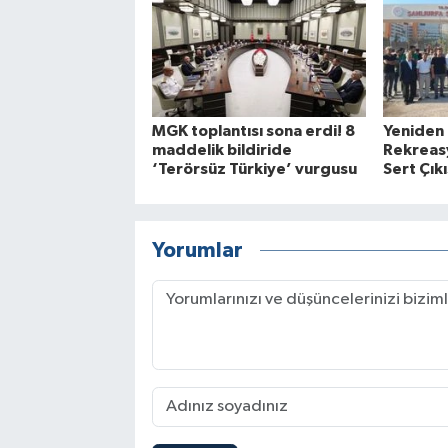
MGK toplantısı sona erdi! 8
Yeniden
maddelik bildiride
Rekreasy
‘Terörsüz Türkiye’ vurgusu
Sert Çıkı
Yorumlar