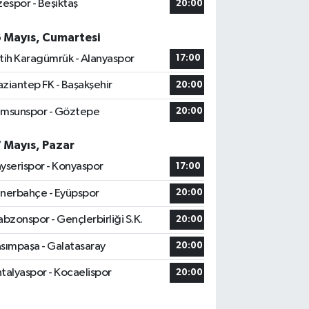
zespor - Beşiktaş
20:00
6 Mayıs, Cumartesi
tih Karagümrük - Alanyaspor
17:00
ziantep FK - Başakşehir
20:00
msunspor - Göztepe
20:00
7 Mayıs, Pazar
yserispor - Konyaspor
17:00
nerbahçe - Eyüpspor
20:00
abzonspor - Gençlerbirliği S.K.
20:00
sımpaşa - Galatasaray
20:00
talyaspor - Kocaelispor
20:00