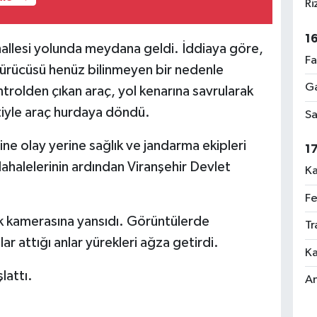
Ri
1
allesi yolunda meydana geldi. İddiaya göre,
Fa
ürücüsü henüz bilinmeyen bir nedenle
Ga
trolden çıkan araç, yol kenarına savrularak
etiyle araç hurdaya döndü.
Sa
ne olay yerine sağlık ve jandarma ekipleri
1
müdahalelerinin ardından Viranşehir Devlet
Ka
Fe
ik kamerasına yansıdı. Görüntülerde
Tr
r attığı anlar yürekleri ağza getirdi.
Ka
lattı.
An