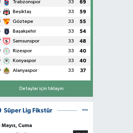
3
Trabzonspor
33
69
4
Beşiktaş
33
59
5
Göztepe
33
55
6
Başakşehir
33
54
7
Samsunspor
33
48
8
Rizespor
33
40
9
Konyaspor
33
40
0
Alanyaspor
33
37
Detaylar için tıklayın
Süper Lig Fikstür
5 Mayıs, Cuma