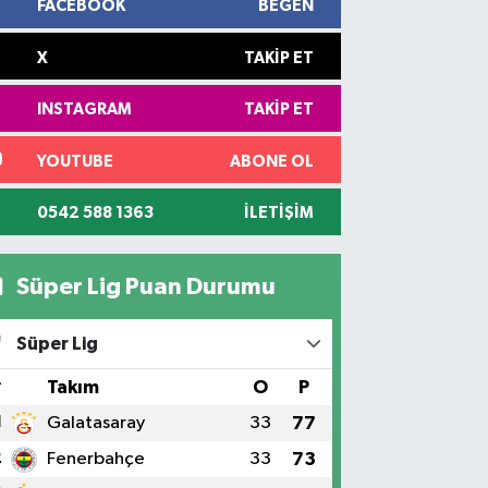
FACEBOOK
BEĞEN
X
TAKIP ET
INSTAGRAM
TAKIP ET
YOUTUBE
ABONE OL
0542 588 1363
İLETIŞIM
Süper Lig Puan Durumu
Süper Lig
#
Takım
O
P
1
Galatasaray
33
77
2
Fenerbahçe
33
73