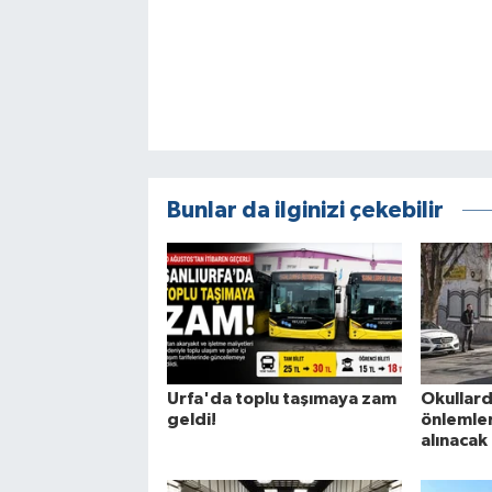
Bunlar da ilginizi çekebilir
Urfa'da toplu taşımaya zam
Okullard
geldi!
önlemleri
alınacak