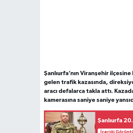
Şanlıurfa’nın Viranşehir ilçesin
gelen trafik kazasında, direksi
aracı defalarca takla attı. Kazad
kamerasına saniye saniye yansıd
Şanlıurfa 20
İçeriği Görünt