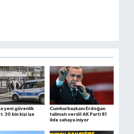
a yeni güvenlik
Cumhurbaşkanı Erdoğan
: 30 bin kişi işe
talimatı verdi! AK Parti 81
ilde sahaya iniyor