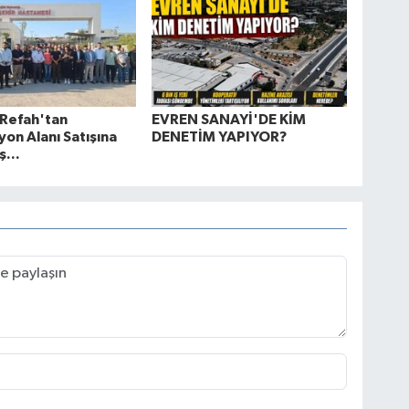
 Refah'tan
EVREN SANAYİ'DE KİM
on Alanı Satışına
DENETİM YAPIYOR?
ş...