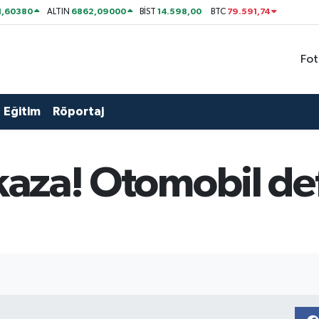
1,60380
6862,09000
14.598,00
79.591,74
ALTIN
BİST
BTC
Fot
Eğitim
Röportaj
 kaza! Otomobil def