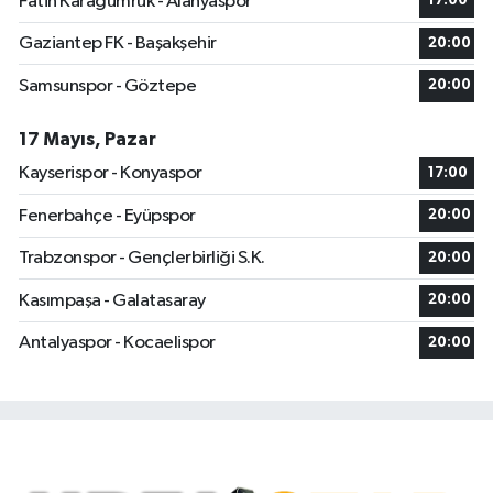
Fatih Karagümrük - Alanyaspor
17:00
Gaziantep FK - Başakşehir
20:00
Samsunspor - Göztepe
20:00
17 Mayıs, Pazar
Kayserispor - Konyaspor
17:00
Fenerbahçe - Eyüpspor
20:00
Trabzonspor - Gençlerbirliği S.K.
20:00
Kasımpaşa - Galatasaray
20:00
Antalyaspor - Kocaelispor
20:00