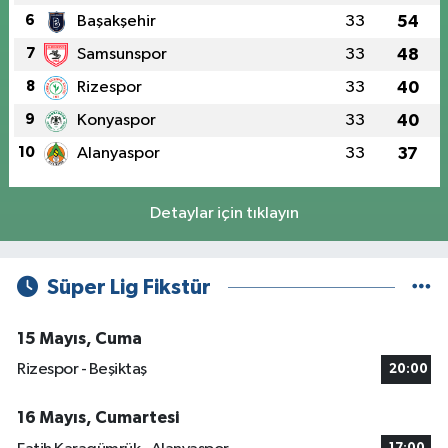
6
Başakşehir
33
54
7
Samsunspor
33
48
8
Rizespor
33
40
9
Konyaspor
33
40
10
Alanyaspor
33
37
Detaylar için tıklayın
Süper Lig Fikstür
15 Mayıs, Cuma
Rizespor - Beşiktaş
20:00
16 Mayıs, Cumartesi