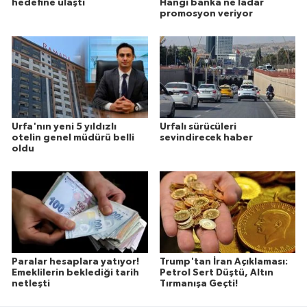
hedefine ulaştı
Hangi banka ne ladar
promosyon veriyor
Urfa'nın yeni 5 yıldızlı
Urfalı sürücüleri
otelin genel müdürü belli
sevindirecek haber
oldu
Paralar hesaplara yatıyor!
Trump'tan İran Açıklaması:
Emeklilerin beklediği tarih
Petrol Sert Düştü, Altın
netleşti
Tırmanışa Geçti!