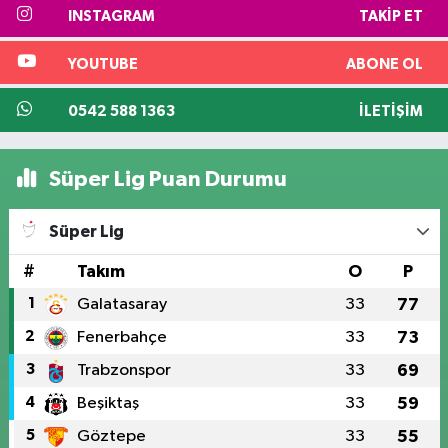
INSTAGRAM
TAKIP ET
YOUTUBE
ABONE OL
0542 588 1363
İLETIŞIM
Süper Lig Puan Durumu
Süper Lig
#
Takım
O
P
1
Galatasaray
33
77
2
Fenerbahçe
33
73
3
Trabzonspor
33
69
4
Beşiktaş
33
59
5
Göztepe
33
55