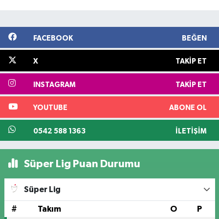
FACEBOOK
BEĞEN
X
TAKIP ET
INSTAGRAM
TAKIP ET
YOUTUBE
ABONE OL
0542 588 1363
İLETIŞIM
Süper Lig Puan Durumu
Süper Lig
#
Takım
O
P