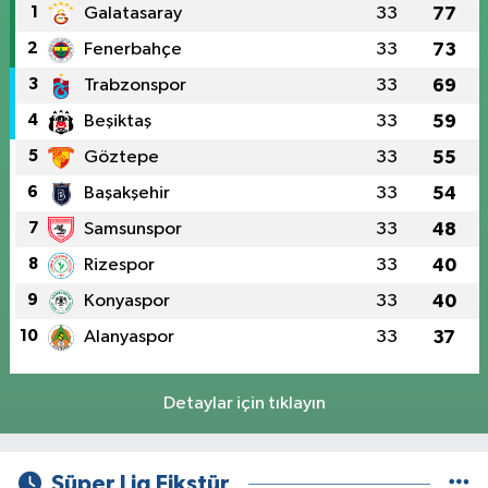
1
Galatasaray
33
77
2
Fenerbahçe
33
73
3
Trabzonspor
33
69
4
Beşiktaş
33
59
5
Göztepe
33
55
6
Başakşehir
33
54
7
Samsunspor
33
48
8
Rizespor
33
40
9
Konyaspor
33
40
10
Alanyaspor
33
37
Detaylar için tıklayın
Süper Lig Fikstür