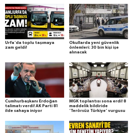
Urfa'da toplu taşımaya
Okullarda yeni güvenlik
zam geldi!
önlemleri: 30 bin kişi işe
alınacak
Cumhurbaşkanı Erdoğan
MGK toplantısı sona erdi! 8
talimatı verdi! AK Parti 81
maddelik bildiride
ilde sahaya iniyor
‘Terörsüz Türkiye’ vurgusu