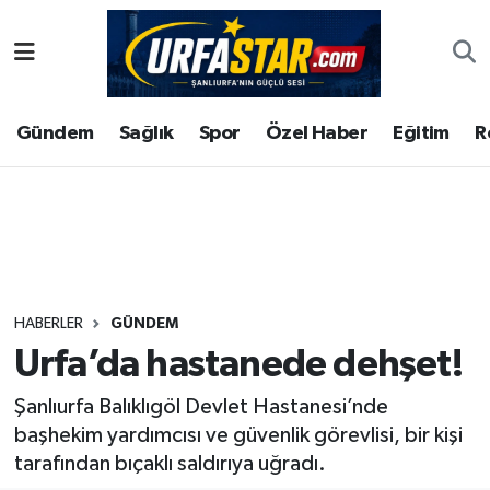
ASAYİS
Şanlıurfa Nöbetçi Eczaneler
Gündem
Sağlık
Spor
Özel Haber
Eğitim
R
ÇEVRE
Şanlıurfa Hava Durumu
DUNYA
Şanlıurfa Namaz Vakitleri
Eğitim
Şanlıurfa Trafik Yoğunluk Haritası
Ekonomi
Süper Lig Puan Durumu ve Fikstür
HABERLER
GÜNDEM
Urfa’da hastanede dehşet!
Gündem
Tüm Manşetler
Şanlıurfa Balıklıgöl Devlet Hastanesi’nde
Kültür
Son Dakika Haberleri
başhekim yardımcısı ve güvenlik görevlisi, bir kişi
tarafından bıçaklı saldırıya uğradı.
Magazin
Haber Arşivi