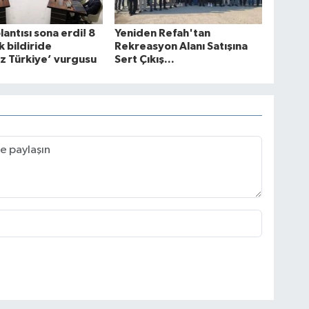
antısı sona erdi! 8
Yeniden Refah'tan
 bildiride
Rekreasyon Alanı Satışına
z Türkiye’ vurgusu
Sert Çıkış...