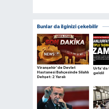
Bunlar da ilginizi çekebilir
Viranşehir'de Devlet
Urfa'da 
Hastanesi Bahçesinde Silahlı
geldi!
Dehşet: 2 Yaralı