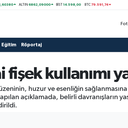
1,60380
6862,09000
14.598,00
79.591,74
ALTIN
BİST
BTC
Fot
Eğitim
Röportaj
i fişek kullanımı y
 düzeninin, huzur ve esenliğin sağlanmasına
yapılan açıklamada, belirli davranışların y
irildi.