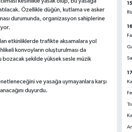
tılması kesinlikle yasak olup, bu yasağa
1
atılacak. Özellikle düğün, kutlama ve asker
Ri
tılması durumunda, organizasyon sahiplerine
1
iyor.
Fa
n etkinliklerde trafikte aksamalara yol
Ga
hlikeli konvoyların oluşturulması da
Sa
u bozacak şekilde yüksek sesle müzik
1
e denetleneceğini ve yasağa uymayanlara karşı
Ka
lanacağını duyurdu.
Fe
Tr
Ka
An