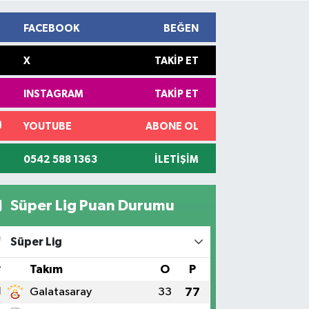
FACEBOOK
BEĞEN
X
TAKIP ET
INSTAGRAM
TAKIP ET
YOUTUBE
ABONE OL
0542 588 1363
İLETIŞIM
Süper Lig Puan Durumu
Süper Lig
#
Takım
O
P
1
Galatasaray
33
77