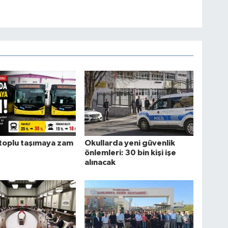
toplu taşımaya zam
Okullarda yeni güvenlik
önlemleri: 30 bin kişi işe
alınacak