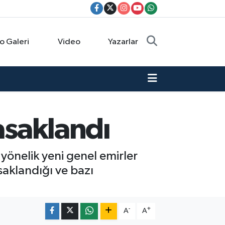
o Galeri
Video
Yazarlar
asaklandı
 yönelik yeni genel emirler
asaklandığı ve bazı
-
+
A
A