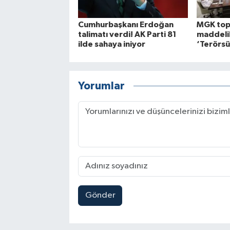
Cumhurbaşkanı Erdoğan
MGK topl
talimatı verdi! AK Parti 81
maddelik
ilde sahaya iniyor
‘Terörsü
Yorumlar
Gönder