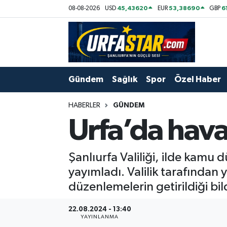
45,43620
53,38690
6
08-08-2026
USD
EUR
GBP
ASAYİS
Şanlıurfa Nöbetçi Eczaneler
ÇEVRE
Şanlıurfa Hava Durumu
Gündem
Sağlık
Spor
Özel Haber
DUNYA
Şanlıurfa Namaz Vakitleri
HABERLER
GÜNDEM
Eğitim
Şanlıurfa Trafik Yoğunluk Haritası
Urfa’da hava
Ekonomi
Süper Lig Puan Durumu ve Fikstür
Şanlıurfa Valiliği, ilde kamu
Gündem
Tüm Manşetler
yayımladı. Valilik tarafından 
düzenlemelerin getirildiği bild
Kültür
Son Dakika Haberleri
22.08.2024 - 13:40
YAYINLANMA
Magazin
Haber Arşivi