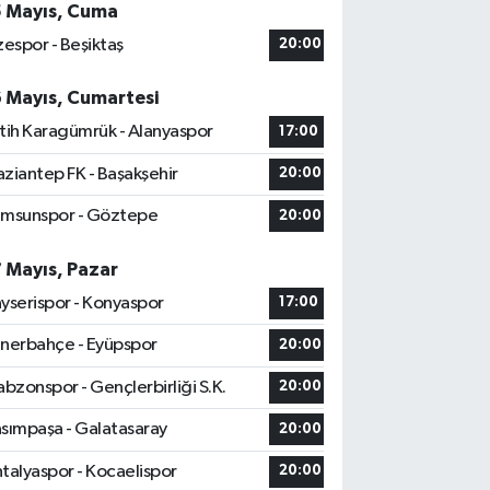
5 Mayıs, Cuma
zespor - Beşiktaş
20:00
6 Mayıs, Cumartesi
tih Karagümrük - Alanyaspor
17:00
ziantep FK - Başakşehir
20:00
msunspor - Göztepe
20:00
7 Mayıs, Pazar
yserispor - Konyaspor
17:00
nerbahçe - Eyüpspor
20:00
abzonspor - Gençlerbirliği S.K.
20:00
sımpaşa - Galatasaray
20:00
talyaspor - Kocaelispor
20:00