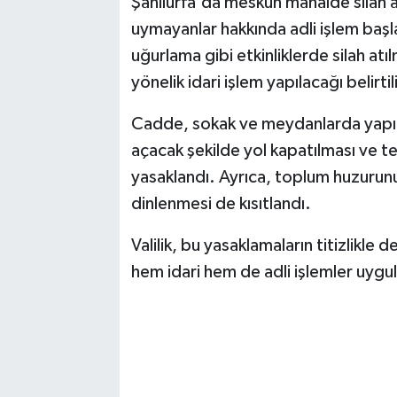
Şanlıurfa'da meskun mahalde silah a
uymayanlar hakkında adli işlem başl
uğurlama gibi etkinliklerde silah a
yönelik idari işlem yapılacağı belirtil
Cadde, sokak ve meydanlarda yapıla
açacak şekilde yol kapatılması ve te
yasaklandı. Ayrıca, toplum huzurun
dinlenmesi de kısıtlandı.
Valilik, bu yasaklamaların titizlikl
hem idari hem de adli işlemler uygu