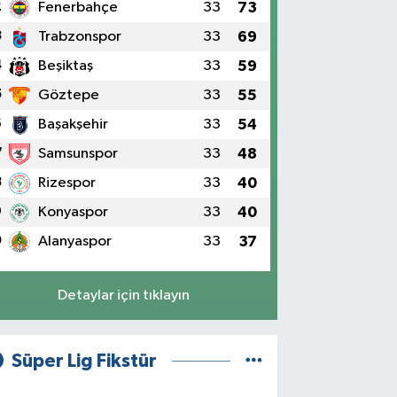
2
Fenerbahçe
33
73
3
Trabzonspor
33
69
4
Beşiktaş
33
59
5
Göztepe
33
55
6
Başakşehir
33
54
7
Samsunspor
33
48
8
Rizespor
33
40
9
Konyaspor
33
40
0
Alanyaspor
33
37
Detaylar için tıklayın
Süper Lig Fikstür