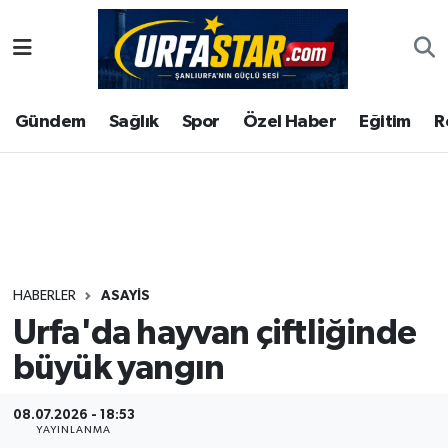
ASAYİS
Şanlıurfa Nöbetçi Eczaneler
Gündem
Sağlık
Spor
Özel Haber
Eğitim
R
ÇEVRE
Şanlıurfa Hava Durumu
DUNYA
Şanlıurfa Namaz Vakitleri
Eğitim
Şanlıurfa Trafik Yoğunluk Haritası
Ekonomi
Süper Lig Puan Durumu ve Fikstür
HABERLER
ASAYİS
Urfa'da hayvan çiftliğinde
Gündem
Tüm Manşetler
büyük yangın
Kültür
Son Dakika Haberleri
08.07.2026 - 18:53
Magazin
Haber Arşivi
YAYINLANMA