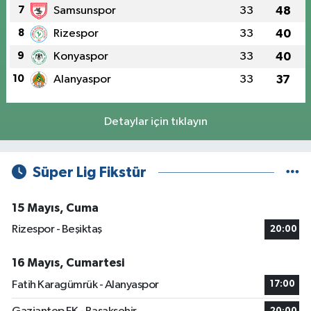
7
Samsunspor
33
48
8
Rizespor
33
40
9
Konyaspor
33
40
10
Alanyaspor
33
37
Detaylar için tıklayın
Süper Lig Fikstür
15 Mayıs, Cuma
Rizespor - Beşiktaş
20:00
16 Mayıs, Cumartesi
Fatih Karagümrük - Alanyaspor
17:00