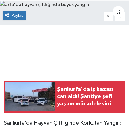
Paylaş
-
+
A
A
Şanlıurfa'da iş kazası
can aldı! Şantiye şefi
yaşam mücadelesini
kaybetti
Şanlıurfa’da Hayvan Çiftliğinde Korkutan Yangın: