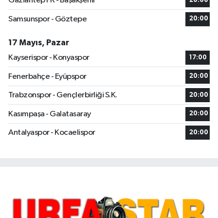
Gaziantep FK - Başakşehir
20:00
Samsunspor - Göztepe
20:00
17 Mayıs, Pazar
Kayserispor - Konyaspor
17:00
Fenerbahçe - Eyüpspor
20:00
Trabzonspor - Gençlerbirliği S.K.
20:00
Kasımpaşa - Galatasaray
20:00
Antalyaspor - Kocaelispor
20:00