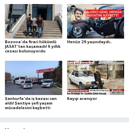
Bozova'da firari hükümlü
Henüz 29 yaşındaydı..
JASAT'tan kaçamadı! 6 yıllık
cezası bulunuyordu
Şanlıurfa'da iş kazası can
Kayıp aranıyor
aldı! Şantiye şefi yaşam
mücadelesini kaybetti