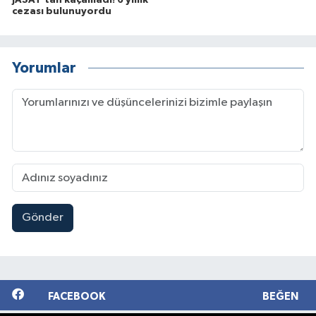
JASAT'tan kaçamadı! 6 yıllık
cezası bulunuyordu
Yorumlar
Gönder
FACEBOOK
BEĞEN