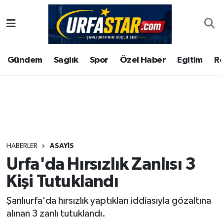
ASAYİS
Şanlıurfa Nöbetçi Eczaneler
Gündem
Sağlık
Spor
Özel Haber
Eğitim
R
ÇEVRE
Şanlıurfa Hava Durumu
DUNYA
Şanlıurfa Namaz Vakitleri
Eğitim
Şanlıurfa Trafik Yoğunluk Haritası
Ekonomi
Süper Lig Puan Durumu ve Fikstür
HABERLER
ASAYİS
Urfa'da Hırsızlık Zanlısı 3
Gündem
Tüm Manşetler
Kişi Tutuklandı
Kültür
Son Dakika Haberleri
Şanlıurfa'da hırsızlık yaptıkları iddiasıyla gözaltına
alınan 3 zanlı tutuklandı.
Magazin
Haber Arşivi