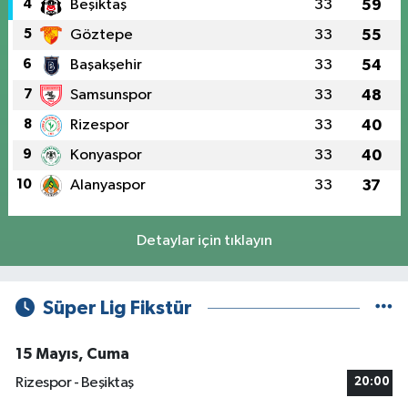
4
Beşiktaş
33
59
5
Göztepe
33
55
6
Başakşehir
33
54
7
Samsunspor
33
48
8
Rizespor
33
40
9
Konyaspor
33
40
10
Alanyaspor
33
37
Detaylar için tıklayın
Süper Lig Fikstür
15 Mayıs, Cuma
Rizespor - Beşiktaş
20:00