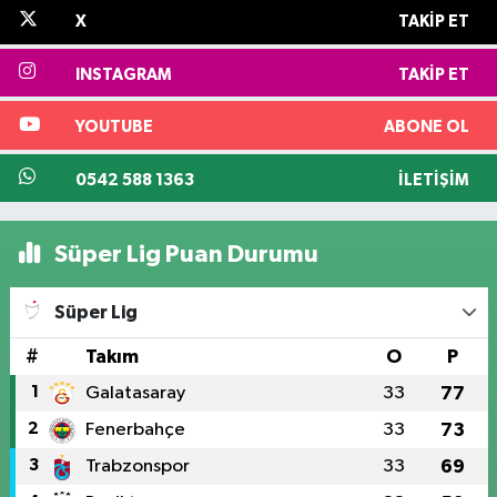
X
TAKIP ET
INSTAGRAM
TAKIP ET
YOUTUBE
ABONE OL
0542 588 1363
İLETIŞIM
Süper Lig Puan Durumu
Süper Lig
#
Takım
O
P
1
Galatasaray
33
77
2
Fenerbahçe
33
73
3
Trabzonspor
33
69