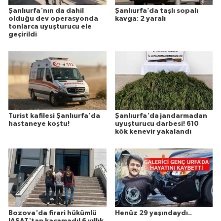
Şanlıurfa'nın da dahil
Şanlıurfa’da taşlı sopalı
olduğu dev operasyonda
kavga: 2 yaralı
tonlarca uyuşturucu ele
geçirildi
Turist kafilesi Şanlıurfa'da
Şanlıurfa'da jandarmadan
hastaneye koştu!
uyuşturucu darbesi! 610
kök kenevir yakalandı
Bozova'da firari hükümlü
Henüz 29 yaşındaydı..