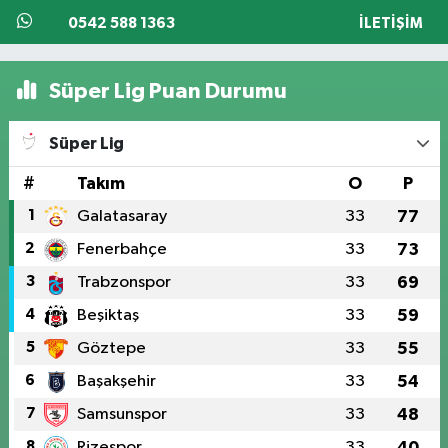
0542 588 1363
İLETIŞIM
Süper Lig Puan Durumu
Süper Lig
#
Takım
O
P
1
Galatasaray
33
77
2
Fenerbahçe
33
73
3
Trabzonspor
33
69
4
Beşiktaş
33
59
5
Göztepe
33
55
6
Başakşehir
33
54
7
Samsunspor
33
48
8
Rizespor
33
40