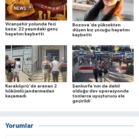
Viranşehir yolunda feci
Bozova'da yüksekten
kaza: 22 yaşındaki genç
düşen kız çocuğu hayatını
hayatını kaybetti
kaybetti
Karaköprü'de aranan 2
Şanlıurfa'nın da dahil
hükümlü jandarmadan
olduğu dev operasyonda
kaçamadı
tonlarca uyuşturucu ele
geçirildi
Yorumlar