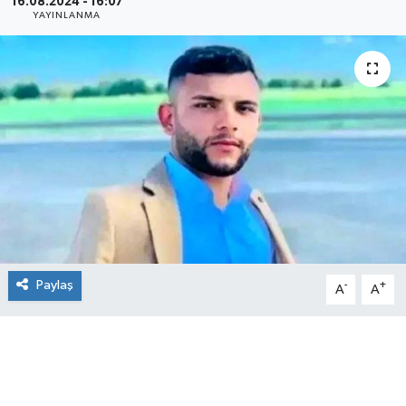
16.08.2024 - 16:07
YAYINLANMA
Paylaş
-
+
A
A