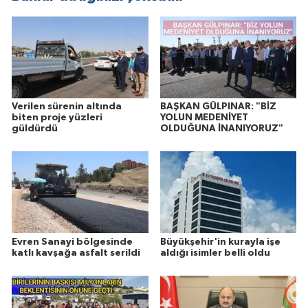
Verilen sürenin altında
BAŞKAN GÜLPINAR: "BİZ
biten proje yüzleri
YOLUN MEDENİYET
güldürdü
OLDUĞUNA İNANIYORUZ"
Evren Sanayi bölgesinde
Büyükşehir'in kurayla işe
katlı kavşağa asfalt serildi
aldığı isimler belli oldu