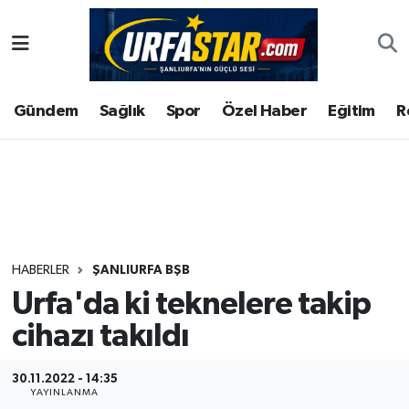
ASAYİS
Şanlıurfa Nöbetçi Eczaneler
Gündem
Sağlık
Spor
Özel Haber
Eğitim
R
ÇEVRE
Şanlıurfa Hava Durumu
DUNYA
Şanlıurfa Namaz Vakitleri
Eğitim
Şanlıurfa Trafik Yoğunluk Haritası
Ekonomi
Süper Lig Puan Durumu ve Fikstür
HABERLER
ŞANLIURFA BŞB
Urfa'da ki teknelere takip
Gündem
Tüm Manşetler
cihazı takıldı
Kültür
Son Dakika Haberleri
30.11.2022 - 14:35
Magazin
Haber Arşivi
YAYINLANMA