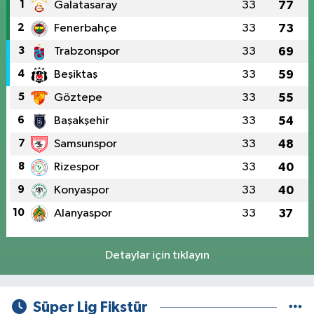
1
Galatasaray
33
77
2
Fenerbahçe
33
73
3
Trabzonspor
33
69
4
Beşiktaş
33
59
5
Göztepe
33
55
6
Başakşehir
33
54
7
Samsunspor
33
48
8
Rizespor
33
40
9
Konyaspor
33
40
10
Alanyaspor
33
37
Detaylar için tıklayın
Süper Lig Fikstür