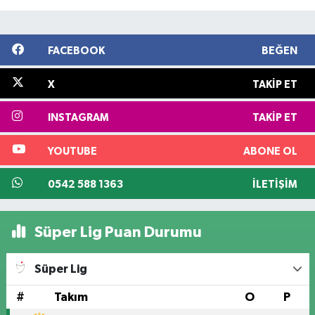
FACEBOOK
BEĞEN
X
TAKIP ET
INSTAGRAM
TAKIP ET
YOUTUBE
ABONE OL
0542 588 1363
İLETIŞIM
Süper Lig Puan Durumu
Süper Lig
#
Takım
O
P