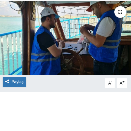
Paylaş
-
+
A
A