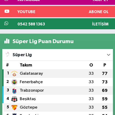
YOUTUBE
ABONE OL
0542 588 1363
İLETIŞIM
Süper Lig Puan Durumu
Süper Lig
#
Takım
O
P
1
Galatasaray
33
77
2
Fenerbahçe
33
73
3
Trabzonspor
33
69
4
Beşiktaş
33
59
5
Göztepe
33
55