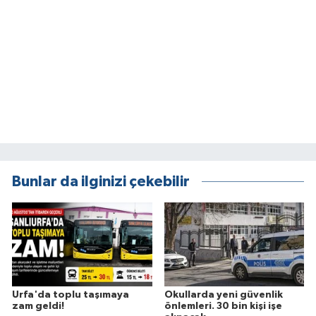
Bunlar da ilginizi çekebilir
Urfa'da toplu taşımaya
Okullarda yeni güvenlik
zam geldi!
önlemleri. 30 bin kişi işe