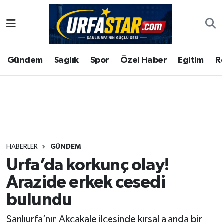
ASAYİS
Şanlıurfa Nöbetçi Eczaneler
Gündem
Sağlık
Spor
Özel Haber
Eğitim
R
ÇEVRE
Şanlıurfa Hava Durumu
DUNYA
Şanlıurfa Namaz Vakitleri
Eğitim
Şanlıurfa Trafik Yoğunluk Haritası
Ekonomi
Süper Lig Puan Durumu ve Fikstür
HABERLER
GÜNDEM
Urfa’da korkunç olay!
Gündem
Tüm Manşetler
Arazide erkek cesedi
Kültür
Son Dakika Haberleri
bulundu
Magazin
Haber Arşivi
Şanlıurfa’nın Akçakale ilçesinde kırsal alanda bir