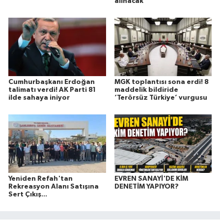
alınacak
Cumhurbaşkanı Erdoğan
MGK toplantısı sona erdi! 8
talimatı verdi! AK Parti 81
maddelik bildiride
ilde sahaya iniyor
‘Terörsüz Türkiye’ vurgusu
Yeniden Refah'tan
EVREN SANAYİ'DE KİM
Rekreasyon Alanı Satışına
DENETİM YAPIYOR?
Sert Çıkış...