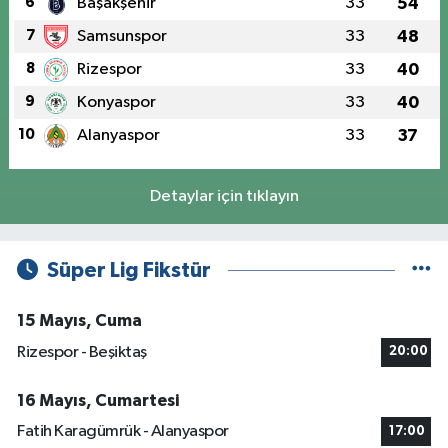
6
Başakşehir
33
54
7
Samsunspor
33
48
8
Rizespor
33
40
9
Konyaspor
33
40
10
Alanyaspor
33
37
Detaylar için tıklayın
Süper Lig Fikstür
15 Mayıs, Cuma
Rizespor - Beşiktaş
20:00
16 Mayıs, Cumartesi
Fatih Karagümrük - Alanyaspor
17:00