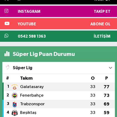
INSTAGRAM
TAKIP ET
YOUTUBE
ABONE OL
0542 588 1363
İLETIŞIM
Süper Lig Puan Durumu
Süper Lig
#
Takım
O
P
1
Galatasaray
33
77
2
Fenerbahçe
33
73
3
Trabzonspor
33
69
4
Beşiktaş
33
59