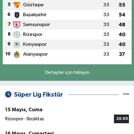
5
Göztepe
33
55
6
Başakşehir
33
54
7
Samsunspor
33
48
8
Rizespor
33
40
9
Konyaspor
33
40
10
Alanyaspor
33
37
Detaylar için tıklayın
Süper Lig Fikstür
15 Mayıs, Cuma
Rizespor - Beşiktaş
20:00
16 Mayıs, Cumartesi