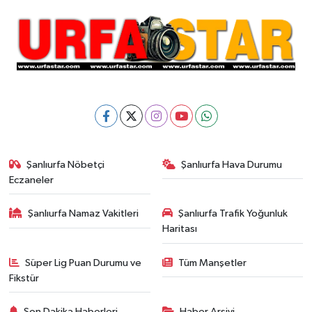
Şanlıurfa Nöbetçi
Şanlıurfa Hava Durumu
Eczaneler
Şanlıurfa Namaz Vakitleri
Şanlıurfa Trafik Yoğunluk
Haritası
Süper Lig Puan Durumu ve
Tüm Manşetler
Fikstür
Son Dakika Haberleri
Haber Arşivi