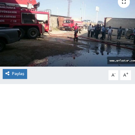
Paylaş
-
+
A
A