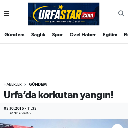
ASAYİS
Şanlıurfa Nöbetçi Eczaneler
Gündem
Sağlık
Spor
Özel Haber
Eğitim
R
ÇEVRE
Şanlıurfa Hava Durumu
DUNYA
Şanlıurfa Namaz Vakitleri
Eğitim
Şanlıurfa Trafik Yoğunluk Haritası
Ekonomi
Süper Lig Puan Durumu ve Fikstür
HABERLER
GÜNDEM
Urfa’da korkutan yangın!
Gündem
Tüm Manşetler
Kültür
Son Dakika Haberleri
03.10.2016 - 11:33
YAYINLANMA
Magazin
Haber Arşivi