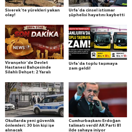
Siverek'te yürekleri yakan
Urfa'da cinsel istismar
olay!
şüphelisi hayatını kaybetti
Viranşehir'de Devlet
Urfa'da toplu taşımaya
Hastanesi Bahçesinde
zam geldi!
Silahlı Dehşet: 2 Yaralı
Okullarda yeni güvenlik
Cumhurbaşkanı Erdoğan
önlemleri: 30 bin kişi işe
talimatı verdi! AK Parti 81
alınacak
ilde sahaya iniyor